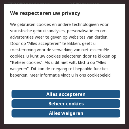
750.000 producten
2.500 merken
Bestellen
Inkoopoplossingen
We respecteren uw privacy
Retouren
Technisch advies
We gebruiken cookies en andere technologieën voor
Track & Trace
statistische gebruiksanalyses, personalisatie en om
advertenties weer te geven op websites van derden.
Wettelijk
Door op "Alles accepteren" te klikken, geeft u
toestemming voor de verwerking van niet-essentiële
Cookiebeleid
Email veiligheid
cookies. U kunt uw cookies selecteren door te klikken op
Privacybeleid
Websitevoorwaarden
"Beheer cookies". Als u dit niet wilt, klikt u op "Alles
weigeren". Dit kan de toegang tot bepaalde functies
Algemene
beperken. Meer informatie vindt u in
ons cookiebeleid
verkoopvoorwaarden
Over RS
Alles accepteren
RS Group
Over ons
Beheer cookies
RS wereldwijd
Werken bij RS
Alles weigeren
ESG