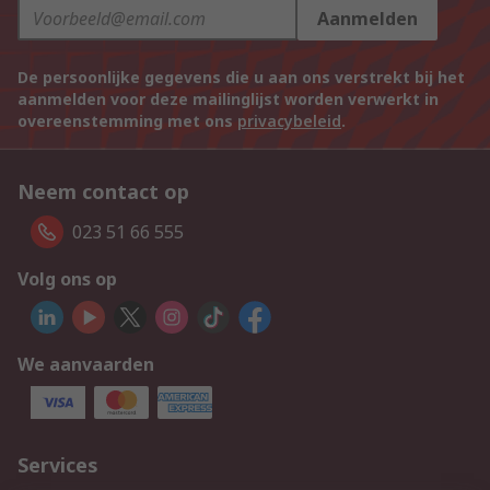
Aanmelden
De persoonlijke gegevens die u aan ons verstrekt bij het
aanmelden voor deze mailinglijst worden verwerkt in
overeenstemming met ons
privacybeleid
.
Neem contact op
023 51 66 555
Volg ons op
We aanvaarden
Services