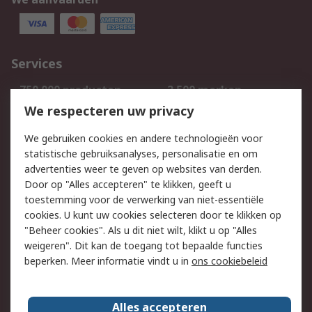
Services
750.000 producten
2.500 merken
Bestellen
Inkoopoplossingen
We respecteren uw privacy
Retouren
Technisch advies
We gebruiken cookies en andere technologieën voor
Track & Trace
statistische gebruiksanalyses, personalisatie en om
advertenties weer te geven op websites van derden.
Wettelijk
Door op "Alles accepteren" te klikken, geeft u
toestemming voor de verwerking van niet-essentiële
Cookiebeleid
Email veiligheid
cookies. U kunt uw cookies selecteren door te klikken op
Privacybeleid
Websitevoorwaarden
"Beheer cookies". Als u dit niet wilt, klikt u op "Alles
weigeren". Dit kan de toegang tot bepaalde functies
Algemene
beperken. Meer informatie vindt u in
ons cookiebeleid
verkoopvoorwaarden
Over RS
Alles accepteren