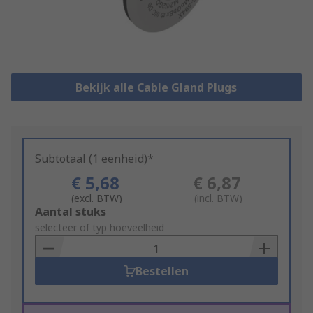
Bekijk alle Cable Gland Plugs
Subtotaal (1 eenheid)*
€ 5,68
€ 6,87
(excl. BTW)
(incl. BTW)
Add
Aantal stuks
to
selecteer of typ hoeveelheid
Basket
Bestellen