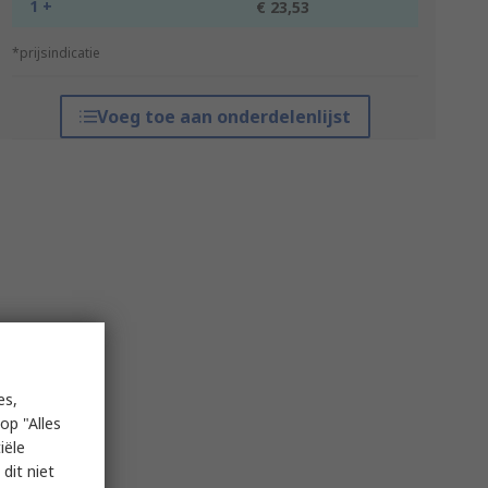
1 +
€ 23,53
*prijsindicatie
Voeg toe aan onderdelenlijst
es,
op "Alles
iële
dit niet