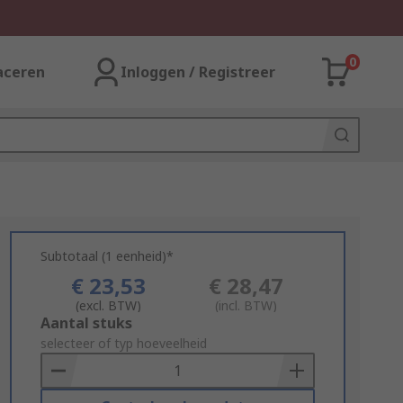
0
aceren
Inloggen / Registreer
Subtotaal (1 eenheid)*
€ 23,53
€ 28,47
(excl. BTW)
(incl. BTW)
Add
Aantal stuks
to
selecteer of typ hoeveelheid
Basket