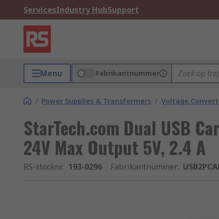
Services
Industry Hub
Support
Menu
Fabrikantnummer
/
Power Supplies & Transformers
/
Voltage Convert
StarTech.com Dual USB Ca
24V Max Output 5V, 2.4 A
RS-stocknr.
:
193-0296
Fabrikantnummer
:
USB2PC