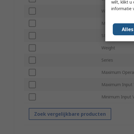
wilt, klikt
informatie 
Width
Minimum Operat
Alle
Standards/Appro
Weight
Series
Maximum Operat
Maximum Input 
Minimum Input 
Zoek vergelijkbare producten