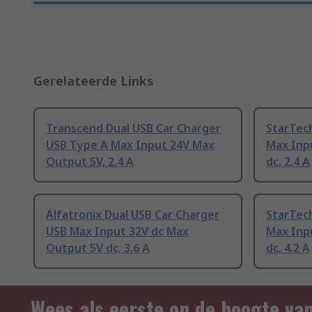
Gerelateerde Links
Transcend Dual USB Car Charger
StarTec
USB Type A Max Input 24V Max
Max Inp
Output 5V, 2.4 A
dc, 2.4 A
Alfatronix Dual USB Car Charger
StarTec
USB Max Input 32V dc Max
Max Inp
Output 5V dc, 3.6 A
dc, 4.2 A
Wees als eerste op de hoogte va