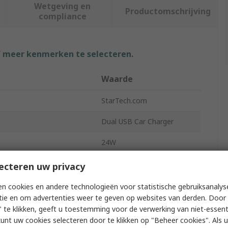
Wetgeving en
Productomschrijving
compliance
f meer kenmerken te selecteren.
Waarde
StarTech.com
Dual USB Car Charger
24W
 Voltage
5V
ecteren uw privacy
or Type
USB
n cookies en andere technologieën voor statistische gebruiksanalys
tie en om advertenties weer te geven op websites van derden. Door 
2.4A
 te klikken, geeft u toestemming voor de verwerking van niet-essent
kunt uw cookies selecteren door te klikken op "Beheer cookies". Als u 
3.1in