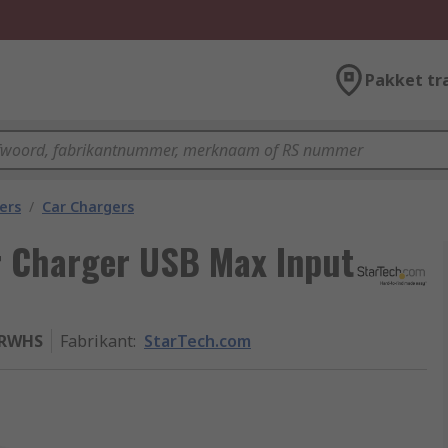
Pakket tr
ers
/
Car Chargers
r Charger USB Max Input
ARWHS
Fabrikant
:
StarTech.com