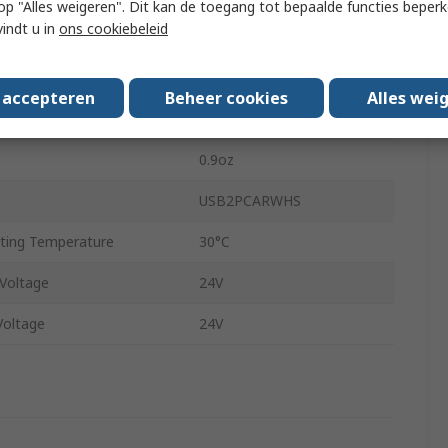
 u op "Alles weigeren". Dit kan de toegang tot bepaalde functies beper
vindt u in
ons cookiebeleid
1.5in
ing Temperature
0°C
s accepteren
Beheer cookies
Alles wei
vals
No
0.9oz
USB2PCARWHS
ing Temperature
30°C
Voltage
24V
Voltage
24V