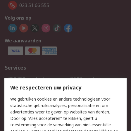
023 51 66 555
Volg ons op
We aanvaarden
Services
750.000 producten
2.500 merken
Bestellen
Inkoopoplossingen
We respecteren uw privacy
Retouren
Technisch advies
We gebruiken cookies en andere technologieën voor
Track & Trace
statistische gebruiksanalyses, personalisatie en om
advertenties weer te geven op websites van derden.
Wettelijk
Door op "Alles accepteren" te klikken, geeft u
toestemming voor de verwerking van niet-essentiële
Cookiebeleid
Email veiligheid