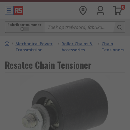
0
Fabrikantnummer
/
Mechanical Power
/
Roller Chains &
/
Chain
Transmission
Accessories
Tensioners
Resatec Chain Tensioner