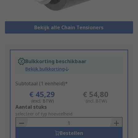
Bekijk alle Chain Tensioners
Bulkkorting beschikbaar
Bekijk bulkkorting
Subtotaal (1 eenheid)*
€ 45,29
€ 54,80
(excl. BTW)
(incl. BTW)
Add
Aantal stuks
to
selecteer of typ hoeveelheid
Basket
Bestellen