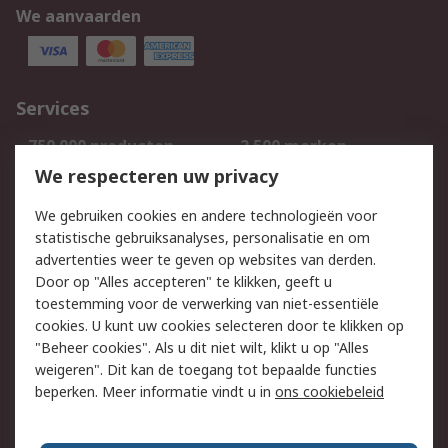
We aanvaarden
Services
750.000 producten
2.500 merken
Bestellen
Inkoopoplossingen
We respecteren uw privacy
Retouren
Technisch advies
We gebruiken cookies en andere technologieën voor
Track & Trace
statistische gebruiksanalyses, personalisatie en om
advertenties weer te geven op websites van derden.
Wettelijk
Door op "Alles accepteren" te klikken, geeft u
toestemming voor de verwerking van niet-essentiële
Cookiebeleid
Email veiligheid
cookies. U kunt uw cookies selecteren door te klikken op
Privacybeleid
Websitevoorwaarden
"Beheer cookies". Als u dit niet wilt, klikt u op "Alles
weigeren". Dit kan de toegang tot bepaalde functies
Algemene
beperken. Meer informatie vindt u in
ons cookiebeleid
verkoopvoorwaarden