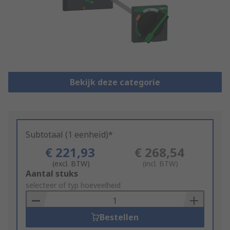
Bekijk deze categorie
Subtotaal (1 eenheid)*
€ 221,93
€ 268,54
(excl. BTW)
(incl. BTW)
Add
Aantal stuks
to
selecteer of typ hoeveelheid
Basket
Bestellen