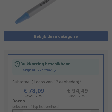
Bekijk deze categorie
Bulkkorting beschikbaar
Bekijk bulkkorting
Subtotaal (1 doos van 12 eenheden)*
€ 78,09
€ 94,49
(excl. BTW)
(incl. BTW)
Add
Dozen
to
selecteer of typ hoeveelheid