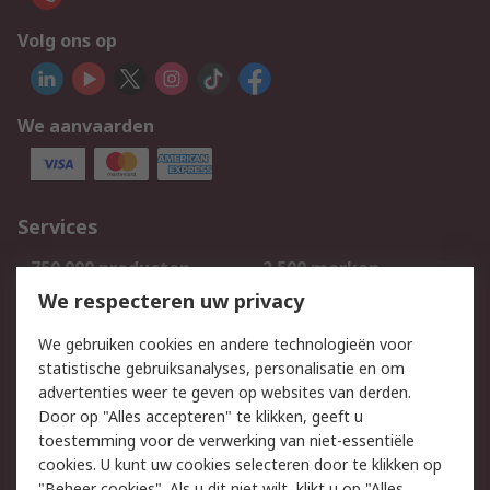
Volg ons op
We aanvaarden
Services
750.000 producten
2.500 merken
Bestellen
Inkoopoplossingen
We respecteren uw privacy
Retouren
Technisch advies
We gebruiken cookies en andere technologieën voor
Track & Trace
statistische gebruiksanalyses, personalisatie en om
advertenties weer te geven op websites van derden.
Wettelijk
Door op "Alles accepteren" te klikken, geeft u
toestemming voor de verwerking van niet-essentiële
Cookiebeleid
Email veiligheid
cookies. U kunt uw cookies selecteren door te klikken op
Privacybeleid
Websitevoorwaarden
"Beheer cookies". Als u dit niet wilt, klikt u op "Alles