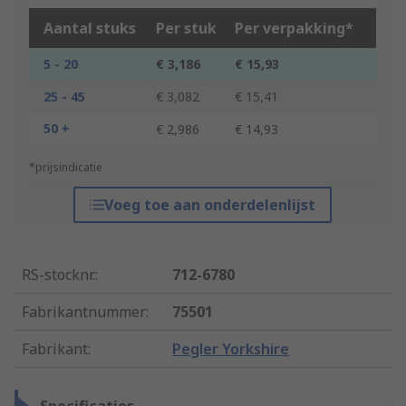
Aantal stuks
Per stuk
Per verpakking*
5 - 20
€ 3,186
€ 15,93
25 - 45
€ 3,082
€ 15,41
50 +
€ 2,986
€ 14,93
*prijsindicatie
Voeg toe aan onderdelenlijst
RS-stocknr.
:
712-6780
Fabrikantnummer
:
75501
Fabrikant
:
Pegler Yorkshire