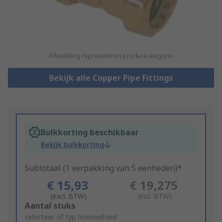
Afbeelding representeert productcategorie
Bekijk alle Copper Pipe Fittings
Bulkkorting beschikbaar
Bekijk bulkkorting
Subtotaal (1 verpakking van 5 eenheden)*
€ 15,93
€ 19,275
(excl. BTW)
(incl. BTW)
Add
Aantal stuks
to
selecteer of typ hoeveelheid