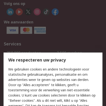
Volg ons op
We aanvaarden
Services
750.000 producten
2.500 merken
Bestellen
Inkoopoplossingen
We respecteren uw privacy
Retouren
Technisch advies
We gebruiken cookies en andere technologieën voor
Track & Trace
statistische gebruiksanalyses, personalisatie en om
advertenties weer te geven op websites van derden.
Wettelijk
Door op "Alles accepteren" te klikken, geeft u
toestemming voor de verwerking van niet-essentiële
Cookiebeleid
Email veiligheid
cookies. U kunt uw cookies selecteren door te klikken op
Privacybeleid
Websitevoorwaarden
"Beheer cookies". Als u dit niet wilt, klikt u op "Alles
weigeren". Dit kan de toegang tot bepaalde functies