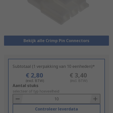
Bekijk alle Crimp Pin Connectors
Subtotaal (1 verpakking van 10 eenheden)*
€ 2,80
€ 3,40
(excl. BTW)
(incl. BTW)
Add
Aantal stuks
to
selecteer of typ hoeveelheid
Basket
Controleer leverdata