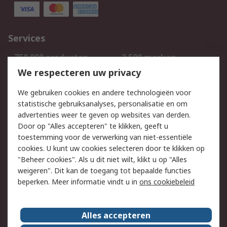
Services
750.000 producten
2.500 merken
Bestellen
Inkoopoplossingen
We respecteren uw privacy
Retouren
Technisch advies
We gebruiken cookies en andere technologieën voor
Track & Trace
statistische gebruiksanalyses, personalisatie en om
advertenties weer te geven op websites van derden.
Wettelijk
Door op "Alles accepteren" te klikken, geeft u
toestemming voor de verwerking van niet-essentiële
Cookiebeleid
Email veiligheid
cookies. U kunt uw cookies selecteren door te klikken op
Privacybeleid
Websitevoorwaarden
"Beheer cookies". Als u dit niet wilt, klikt u op "Alles
weigeren". Dit kan de toegang tot bepaalde functies
Algemene
beperken. Meer informatie vindt u in
ons cookiebeleid
verkoopvoorwaarden
Over RS
Alles accepteren