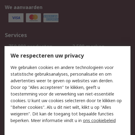
We aanvaarden
Services
750.000 producten
2.500 merken
Bestellen
Inkoopoplossingen
We respecteren uw privacy
Retouren
Technisch advies
We gebruiken cookies en andere technologieën voor
Track & Trace
statistische gebruiksanalyses, personalisatie en om
advertenties weer te geven op websites van derden.
Wettelijk
Door op "Alles accepteren" te klikken, geeft u
toestemming voor de verwerking van niet-essentiële
Cookiebeleid
Email veiligheid
cookies. U kunt uw cookies selecteren door te klikken op
Privacybeleid
Websitevoorwaarden
"Beheer cookies". Als u dit niet wilt, klikt u op "Alles
weigeren". Dit kan de toegang tot bepaalde functies
Algemene
beperken. Meer informatie vindt u in
ons cookiebeleid
verkoopvoorwaarden