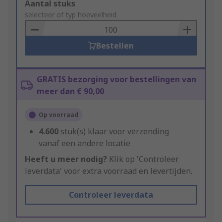
Add
Aantal stuks
to
selecteer of typ hoeveelheid
Basket
Bestellen
GRATIS bezorging voor bestellingen van
meer dan € 90,00
Op voorraad
4.600
stuk(s) klaar voor verzending
vanaf een andere locatie
Heeft u meer nodig?
Klik op 'Controleer
leverdata' voor extra voorraad en levertijden.
Controleer leverdata