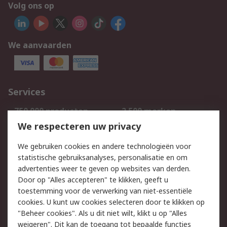
Volg ons op
We aanvaarden
Services
750.000 producten
2.500 merken
Bestellen
Inkoopoplossingen
We respecteren uw privacy
Retouren
Technisch advies
We gebruiken cookies en andere technologieën voor
Track & Trace
statistische gebruiksanalyses, personalisatie en om
advertenties weer te geven op websites van derden.
Wettelijk
Door op "Alles accepteren" te klikken, geeft u
toestemming voor de verwerking van niet-essentiële
Cookiebeleid
Email veiligheid
cookies. U kunt uw cookies selecteren door te klikken op
Privacybeleid
Websitevoorwaarden
"Beheer cookies". Als u dit niet wilt, klikt u op "Alles
weigeren". Dit kan de toegang tot bepaalde functies
Algemene