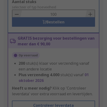
Add
Aantal stuks
to
selecteer of typ hoeveelheid
Basket
Bestellen
GRATIS bezorging voor bestellingen van
meer dan € 90,00
Op voorraad
200
stuk(s) klaar voor verzending vanaf
een andere locatie
Plus verzending
4.000
stuk(s) vanaf
01
oktober 2026
Heeft u meer nodig?
Klik op 'Controleer
leverdata' voor extra voorraad en levertijden.
Controleer leverdata