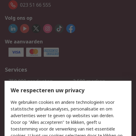
023 51 66 555
Volg ons op
We aanvaarden
Services
750.000 producten
2.500 merken
Bestellen
Inkoopoplossingen
We respecteren uw privacy
Retouren
Technisch advies
We gebruiken cookies en andere technologieën voor
Track & Trace
statistische gebruiksanalyses, personalisatie en om
advertenties weer te geven op websites van derden.
Wettelijk
Door op "Alles accepteren" te klikken, geeft u
toestemming voor de verwerking van niet-essentiële
Cookiebeleid
Email veiligheid
cookies. U kunt uw cookies selecteren door te klikken op