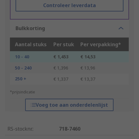
Controleer leverdata
Bulkkorting
Aantal stuks
Per stuk
Per verpakking*
10 - 40
€ 1,453
€ 14,53
50 - 240
€ 1,396
€ 13,96
250 +
€ 1,337
€ 13,37
*prijsindicatie
Voeg toe aan onderdelenlijst
RS-stocknr.
:
718-7460