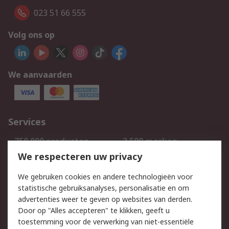
023 51 66 555
Volg ons op
We aanvaarden
Services
750.000 producten
2.500 merken
Bestellen
Inkoopoplossingen
We respecteren uw privacy
Retouren
Technisch advies
We gebruiken cookies en andere technologieën voor
Track & Trace
statistische gebruiksanalyses, personalisatie en om
advertenties weer te geven op websites van derden.
Wettelijk
Door op "Alles accepteren" te klikken, geeft u
toestemming voor de verwerking van niet-essentiële