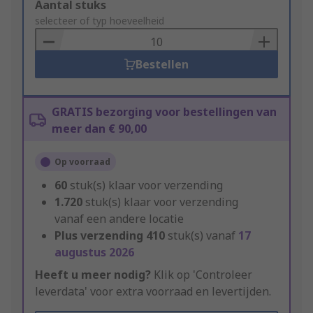
Add
Aantal stuks
to
selecteer of typ hoeveelheid
Basket
Bestellen
GRATIS bezorging voor bestellingen van
meer dan € 90,00
Op voorraad
60
stuk(s) klaar voor verzending
1.720
stuk(s) klaar voor verzending
vanaf een andere locatie
Plus verzending
410
stuk(s) vanaf
17
augustus 2026
Heeft u meer nodig?
Klik op 'Controleer
leverdata' voor extra voorraad en levertijden.