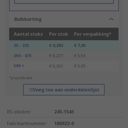
Bulkkorting
Aantal stuks
Per stuk
Per verpakking*
25 - 225
€ 0,282
€ 7,05
250 - 475
€ 0,237
€ 5,93
500 +
€ 0,202
€ 5,05
*prijsindicatie
Voeg toe aan onderdelenlijst
RS-stocknr.
:
245-1545
Fabrikantnummer
:
180923-0