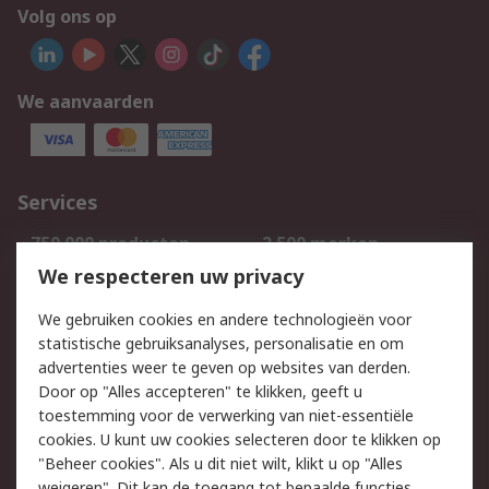
Volg ons op
We aanvaarden
Services
750.000 producten
2.500 merken
Bestellen
Inkoopoplossingen
We respecteren uw privacy
Retouren
Technisch advies
We gebruiken cookies en andere technologieën voor
Track & Trace
statistische gebruiksanalyses, personalisatie en om
advertenties weer te geven op websites van derden.
Wettelijk
Door op "Alles accepteren" te klikken, geeft u
toestemming voor de verwerking van niet-essentiële
Cookiebeleid
Email veiligheid
cookies. U kunt uw cookies selecteren door te klikken op
Privacybeleid
Websitevoorwaarden
"Beheer cookies". Als u dit niet wilt, klikt u op "Alles
weigeren". Dit kan de toegang tot bepaalde functies