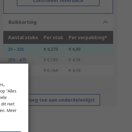
Controleer leverdata
Bulkkorting
Aantal stuks
Per stuk
Per verpakking*
25 - 225
€ 0,273
€ 6,83
250 - 475
€ 0,183
€ 4,58
500 +
€ 0,164
€ 4,10
*prijsindicatie
es,
op "Alles
iële
Voeg toe aan onderdelenlijst
dit niet
ken. Meer