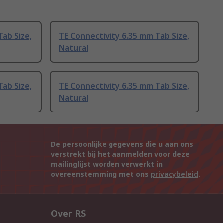
Tab Size,
TE Connectivity 6.35 mm Tab Size,
Natural
Tab Size,
TE Connectivity 6.35 mm Tab Size,
Natural
De persoonlijke gegevens die u aan ons
verstrekt bij het aanmelden voor deze
mailinglijst worden verwerkt in
overeenstemming met ons
privacybeleid
.
Over RS