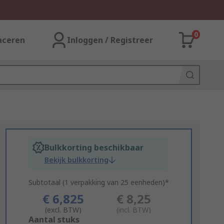
0
aceren
Inloggen / Registreer
Bulkkorting beschikbaar
Bekijk bulkkorting
Subtotaal (1 verpakking van 25 eenheden)*
€ 6,825
€ 8,25
(excl. BTW)
(incl. BTW)
Add
Aantal stuks