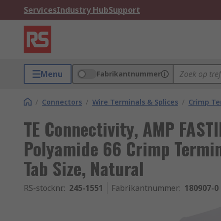
Services
Industry Hub
Support
Menu
Fabrikantnummer
/
Connectors
/
Wire Terminals & Splices
/
Crimp Te
TE Connectivity, AMP FAST
Polyamide 66 Crimp Termi
Tab Size, Natural
RS-stocknr.
:
245-1551
Fabrikantnummer
:
180907-0