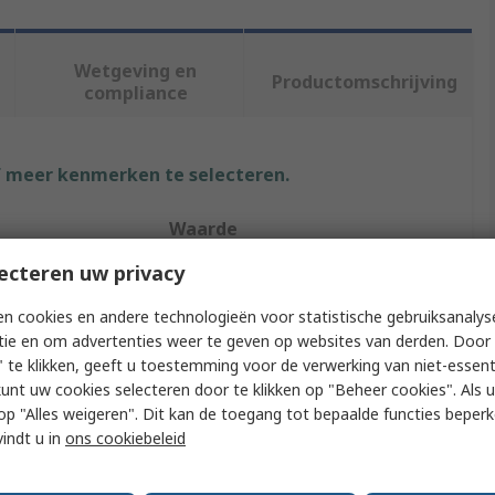
Wetgeving en
Productomschrijving
compliance
f meer kenmerken te selecteren.
t
Waarde
ecteren uw privacy
TE Connectivity
n cookies en andere technologieën voor statistische gebruiksanalys
pe
Crimp Terminal Housing
tie en om advertenties weer te geven op websites van derden. Door 
 te klikken, geeft u toestemming voor de verwerking van niet-essent
Type
Plug
kunt uw cookies selecteren door te klikken op "Beheer cookies". Als u 
6.35 mm
 u op "Alles weigeren". Dit kan de toegang tot bepaalde functies beper
vindt u in
ons cookiebeleid
ial
Polyamide 66