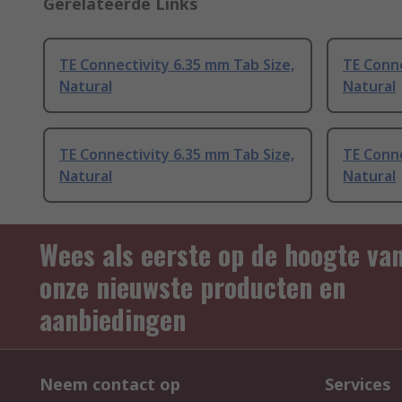
Gerelateerde Links
TE Connectivity 6.35 mm Tab Size,
TE Conne
Natural
Natural
TE Connectivity 6.35 mm Tab Size,
TE Conne
Natural
Natural
Wees als eerste op de hoogte va
onze nieuwste producten en
aanbiedingen
Neem contact op
Services