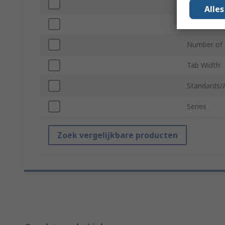
Length
Alle
Colour
Number of 
Tab Width
Standards/
Series
Zoek vergelijkbare producten