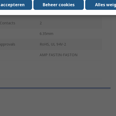
22.9mm
s accepteren
Beheer cookies
Alles wei
Natural
Contacts
2
6.35mm
Approvals
RoHS, UL 94V-2
AMP FASTIN-FASTON