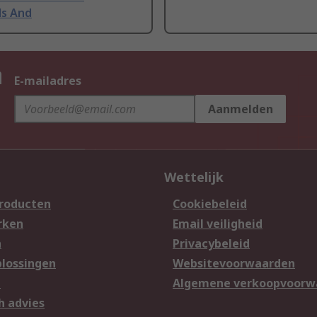
ls And
n
E-mailadres
Aanmelden
Wettelijk
producten
Cookiebeleid
rken
Email veiligheid
n
Privacybeleid
lossingen
Websitevoorwaarden
n
Algemene verkoopvoorw
h advies