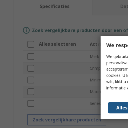
Specificaties
Da
Zoek vergelijkbare producten door een o
Alles selecteren
Attribuut
We resp
We gebruike
Merk
personalisa
Crimp Connector Ty
accepteren"
cookies. U 
Minimum Wire Size
wilt, klikt
informatie 
Maximum Wire Size
Series
Alle
Zoek vergelijkbare producten