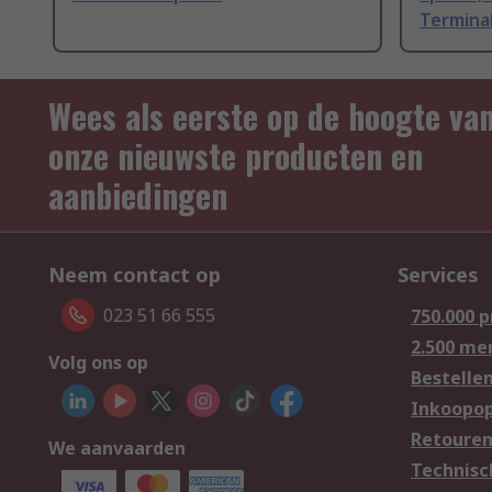
Termina
Wees als eerste op de hoogte va
onze nieuwste producten en
aanbiedingen
Neem contact op
Services
023 51 66 555
750.000 
2.500 me
Volg ons op
Bestelle
Inkoopop
Retoure
We aanvaarden
Technisc