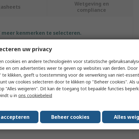
Wetgeving en
tasheets
compliance
f meer kenmerken te selecteren.
Waarde
ecteren uw privacy
n cookies en andere technologieën voor statistische gebruiksanalys
TE Connectivity
tie en om advertenties weer te geven op websites van derden. Door 
pe
SOLISTRAND Crimp Terminals and Splices
 te klikken, geeft u toestemming voor de verwerking van niet-essent
kunt uw cookies selecteren door te klikken op "Beheer cookies". Als u 
 AWG
22AWG
 u op "Alles weigeren". Dit kan de toegang tot bepaalde functies beper
vindt u in
ons cookiebeleid
 AWG
10AWG
CERTI-LOK
s accepteren
Beheer cookies
Alles wei