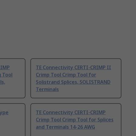
RIMP
TE Connectivity CERTI-CRIMP II
 Tool
Crimp Tool Crimp Tool for
s,
Solistrand Splices, SOLISTRAND
Terminals
Type
TE Connectivity CERTI-CRIMP
Crimp Tool Crimp Tool for Splices
and Terminals 14-26 AWG