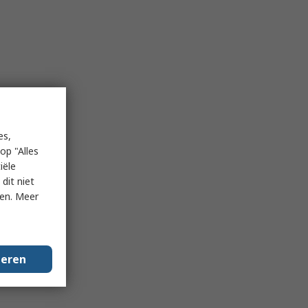
es,
op "Alles
iële
dit niet
ken. Meer
geren