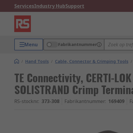
Services
Industry Hub
Support
Menu
Fabrikantnummer
/
Hand Tools
/
Cable, Connector & Crimping Tools
/
TE Connectivity, CERTI-LOK
SOLISTRAND Crimp Termina
RS-stocknr.
:
373-308
Fabrikantnummer
:
169409
F