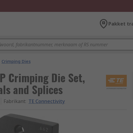
Pakket tr
Crimping Dies
P Crimping Die Set,
ls and Splices
Fabrikant
:
TE Connectivity