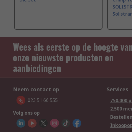
SOLISTR
Solistra
Wees als eerste op de hoogte va
onze nieuwste producten en
aanbiedingen
Neem contact op
Services
023 51 66 555
750.000 
2.500 me
Volg ons op
Bestelle
Inkoopop