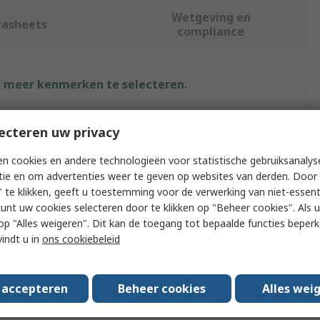
Wetgeving en
tasheets
compliance
f meer kenmerken te selecteren.
Waarde
ecteren uw privacy
TE Connectivity
n cookies en andere technologieën voor statistische gebruiksanalys
tie en om advertenties weer te geven op websites van derden. Door 
ype
SOLISTRAND Crimp Terminals and Splices
 te klikken, geeft u toestemming voor de verwerking van niet-essent
kunt uw cookies selecteren door te klikken op "Beheer cookies". Als u 
Insulated
 u op "Alles weigeren". Dit kan de toegang tot bepaalde functies beper
4
vindt u in
ons cookiebeleid
ERGOCRIMP
s accepteren
Beheer cookies
Alles wei
539662