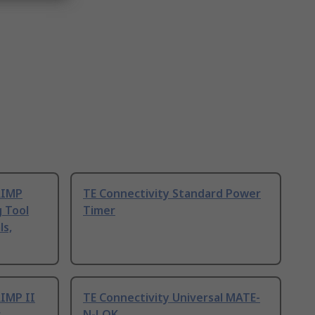
RIMP
TE Connectivity Standard Power
 Tool
Timer
s,
RIMP II
TE Connectivity Universal MATE-
r
N-LOK