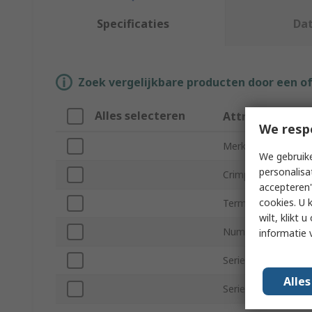
Specificaties
Da
Zoek vergelijkbare producten door een o
Alles selecteren
Attribuut
We resp
Merk
We gebruike
personalisa
Crimp Connector T
accepteren"
cookies. U 
Terminal Insulation
wilt, klikt
Number of Ports
informatie 
Series
Alle
Series Number