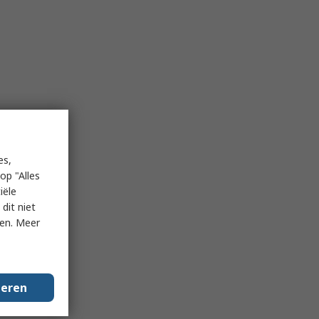
es,
op "Alles
iële
dit niet
ken. Meer
geren