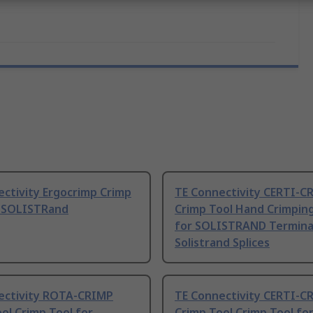
ctivity Ergocrimp Crimp
TE Connectivity CERTI-C
r SOLISTRand
Crimp Tool Hand Crimping
for SOLISTRAND Terminal
Solistrand Splices
ectivity ROTA-CRIMP
TE Connectivity CERTI-C
ol Crimp Tool for
Crimp Tool Crimp Tool fo