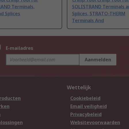
AND Terminals,
SOLISTRAND Terminals a
nd Splices
Splices, STRATO-THERM
Terminals And
n
E-mailadres
Aanmelden
Wettelijk
producten
Cookiebeleid
rken
Email veiligheid
n
Privacybeleid
lossingen
Websitevoorwaarden