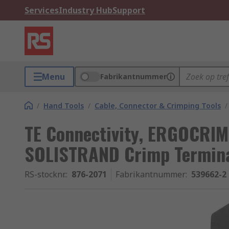
Services
Industry Hub
Support
Menu
Fabrikantnummer
/
Hand Tools
/
Cable, Connector & Crimping Tools
/
TE Connectivity, ERGOCRIM
SOLISTRAND Crimp Termina
RS-stocknr.
:
876-2071
Fabrikantnummer
:
539662-2