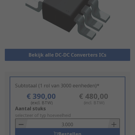
Bekijk alle DC-DC Converters ICs
Subtotaal (1 rol van 3000 eenheden)*
€ 390,00
€ 480,00
(excl. BTW)
(incl. BTW)
Add
Aantal stuks
to
selecteer of typ hoeveelheid
Basket
Bestellen