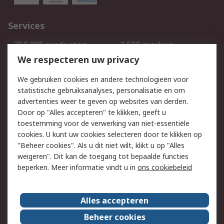
Services
750.000 producten
2.500 merken
Bestellen
Inkoopoplossingen
We respecteren uw privacy
Retouren
Technisch advies
We gebruiken cookies en andere technologieën voor
Track & Trace
statistische gebruiksanalyses, personalisatie en om
advertenties weer te geven op websites van derden.
Wettelijk
Door op "Alles accepteren" te klikken, geeft u
toestemming voor de verwerking van niet-essentiële
Cookiebeleid
Email veiligheid
cookies. U kunt uw cookies selecteren door te klikken op
Privacybeleid
Websitevoorwaarden
"Beheer cookies". Als u dit niet wilt, klikt u op "Alles
weigeren". Dit kan de toegang tot bepaalde functies
Algemene
beperken. Meer informatie vindt u in
ons cookiebeleid
verkoopvoorwaarden
Over RS
Alles accepteren
RS Group
Over ons
Beheer cookies