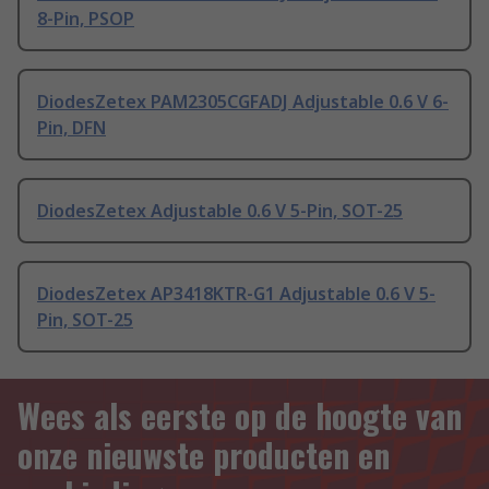
8-Pin, PSOP
DiodesZetex PAM2305CGFADJ Adjustable 0.6 V 6-
Pin, DFN
DiodesZetex Adjustable 0.6 V 5-Pin, SOT-25
DiodesZetex AP3418KTR-G1 Adjustable 0.6 V 5-
Pin, SOT-25
Wees als eerste op de hoogte van
onze nieuwste producten en