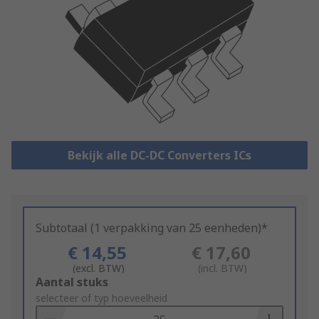
Bekijk alle DC-DC Converters ICs
Subtotaal (1 verpakking van 25 eenheden)*
€ 14,55
€ 17,60
(excl. BTW)
(incl. BTW)
Add
Aantal stuks
to
selecteer of typ hoeveelheid
Basket