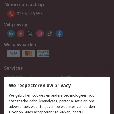
Neem contact op
023 51 66 555
Volg ons op
We aanvaarden
Services
750.000 producten
2.500 merken
Bestellen
Inkoopoplossingen
We respecteren uw privacy
Retouren
Technisch advies
We gebruiken cookies en andere technologieën voor
Track & Trace
statistische gebruiksanalyses, personalisatie en om
advertenties weer te geven op websites van derden.
Wettelijk
Door op "Alles accepteren" te klikken, geeft u