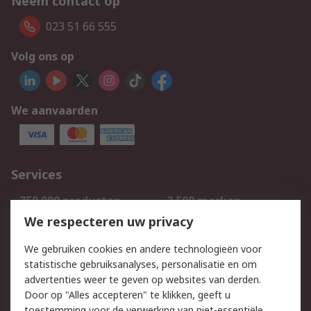
Neem contact op
023 51 66 555
Volg ons op
We aanvaarden
Services
750.000 producten
2.500 merken
Bestellen
Inkoopoplossingen
We respecteren uw privacy
Retouren
Technisch advies
We gebruiken cookies en andere technologieën voor
Track & Trace
statistische gebruiksanalyses, personalisatie en om
advertenties weer te geven op websites van derden.
Wettelijk
Door op "Alles accepteren" te klikken, geeft u
toestemming voor de verwerking van niet-essentiële