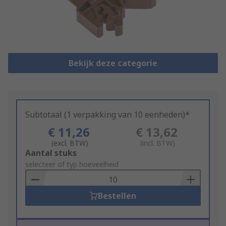
Bekijk deze categorie
Subtotaal (1 verpakking van 10 eenheden)*
€ 11,26
€ 13,62
(excl. BTW)
(incl. BTW)
Add
Aantal stuks
to
selecteer of typ hoeveelheid
Basket
Bestellen