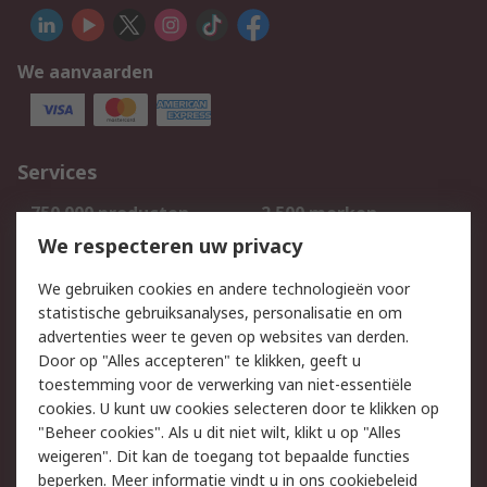
We aanvaarden
Services
750.000 producten
2.500 merken
Bestellen
Inkoopoplossingen
We respecteren uw privacy
Retouren
Technisch advies
We gebruiken cookies en andere technologieën voor
Track & Trace
statistische gebruiksanalyses, personalisatie en om
advertenties weer te geven op websites van derden.
Wettelijk
Door op "Alles accepteren" te klikken, geeft u
toestemming voor de verwerking van niet-essentiële
Cookiebeleid
Email veiligheid
cookies. U kunt uw cookies selecteren door te klikken op
Privacybeleid
Websitevoorwaarden
"Beheer cookies". Als u dit niet wilt, klikt u op "Alles
weigeren". Dit kan de toegang tot bepaalde functies
Algemene
beperken. Meer informatie vindt u in
ons cookiebeleid