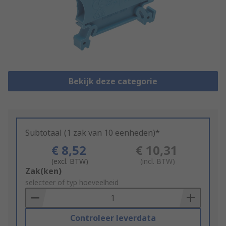
Bekijk deze categorie
Subtotaal (1 zak van 10 eenheden)*
€ 8,52
€ 10,31
(excl. BTW)
(incl. BTW)
Add
Zak(ken)
to
selecteer of typ hoeveelheid
Basket
Controleer leverdata