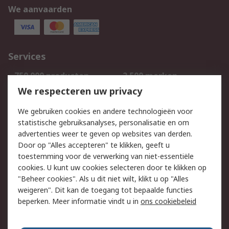
We aanvaarden
Services
750.000 producten
2.500 merken
Bestellen
Inkoopoplossingen
We respecteren uw privacy
Retouren
Technisch advies
We gebruiken cookies en andere technologieën voor
Track & Trace
statistische gebruiksanalyses, personalisatie en om
advertenties weer te geven op websites van derden.
Wettelijk
Door op "Alles accepteren" te klikken, geeft u
toestemming voor de verwerking van niet-essentiële
Cookiebeleid
Email veiligheid
cookies. U kunt uw cookies selecteren door te klikken op
Privacybeleid
Websitevoorwaarden
"Beheer cookies". Als u dit niet wilt, klikt u op "Alles
weigeren". Dit kan de toegang tot bepaalde functies
Algemene
beperken. Meer informatie vindt u in
ons cookiebeleid
verkoopvoorwaarden