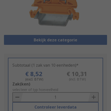
Bekijk deze categorie
Subtotaal (1 zak van 10 eenheden)*
€ 8,52
€ 10,31
(excl. BTW)
(incl. BTW)
Add
Zak(ken)
to
selecteer of typ hoeveelheid
Basket
Controleer leverdata