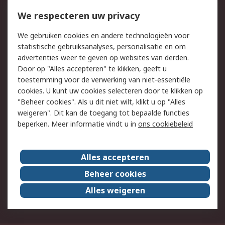
750.000 producten
2.500 merken
Bestellen
Inkoopoplossingen
We respecteren uw privacy
Retouren
Technisch advies
We gebruiken cookies en andere technologieën voor
Track & Trace
statistische gebruiksanalyses, personalisatie en om
advertenties weer te geven op websites van derden.
Wettelijk
Door op "Alles accepteren" te klikken, geeft u
toestemming voor de verwerking van niet-essentiële
Cookiebeleid
Email veiligheid
cookies. U kunt uw cookies selecteren door te klikken op
Privacybeleid
Websitevoorwaarden
"Beheer cookies". Als u dit niet wilt, klikt u op "Alles
weigeren". Dit kan de toegang tot bepaalde functies
Algemene
beperken. Meer informatie vindt u in
ons cookiebeleid
verkoopvoorwaarden
Over RS
Alles accepteren
RS Group
Over ons
Beheer cookies
RS wereldwijd
Werken bij RS
Alles weigeren
ESG