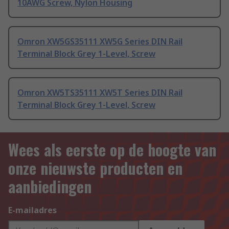
10AWG Screw, Nylon Housing
Omron XW5GS35111 XW5G Series DIN Rail
Terminal Block Grey 1-Level, Screw
Omron XW5TS35111 XW5T Series DIN Rail
Terminal Block Grey 1-Level, Screw
Wees als eerste op de hoogte van
onze nieuwste producten en
aanbiedingen
E-mailadres