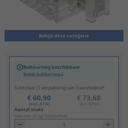
Bekijk deze categorie
Bulkkorting beschikbaar
Bekijk bulkkorting
Subtotaal (1 verpakking van 3 eenheden)*
€ 60,90
€ 73,68
(excl. BTW)
(incl. BTW)
Add
Aantal stuks
to
selecteer of typ hoeveelheid
Basket