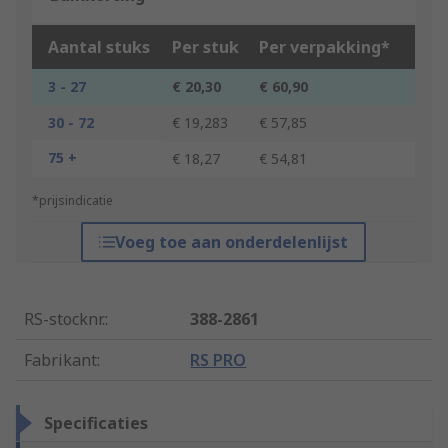
Aantal stuks
Per stuk
Per verpakking*
3 - 27
€ 20,30
€ 60,90
30 - 72
€ 19,283
€ 57,85
75 +
€ 18,27
€ 54,81
*prijsindicatie
Voeg toe aan onderdelenlijst
RS-stocknr.
:
388-2861
Fabrikant
:
RS PRO
Specificaties