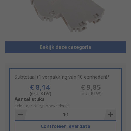
Bekijk deze categorie
Subtotaal (1 verpakking van 10 eenheden)*
€ 8,14
€ 9,85
(excl. BTW)
(incl. BTW)
Add
Aantal stuks
to
selecteer of typ hoeveelheid
Basket
Controleer leverdata