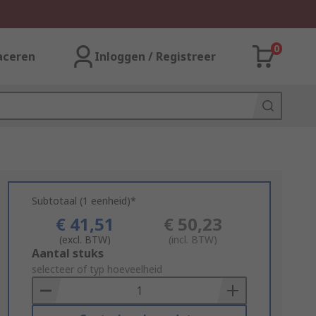
0
aceren
Inloggen / Registreer
Subtotaal (1 eenheid)*
€ 41,51
€ 50,23
(excl. BTW)
(incl. BTW)
Add
Aantal stuks
to
selecteer of typ hoeveelheid
Basket