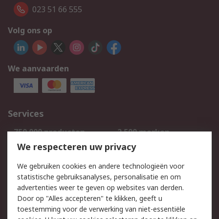
023 51 66 555
Volg ons op
We aanvaarden
Services
750.000 producten
2.500 merken
Bestellen
Inkoopoplossingen
We respecteren uw privacy
Retouren
Technisch advies
We gebruiken cookies en andere technologieën voor
Track & Trace
statistische gebruiksanalyses, personalisatie en om
advertenties weer te geven op websites van derden.
Wettelijk
Door op "Alles accepteren" te klikken, geeft u
toestemming voor de verwerking van niet-essentiële
Cookiebeleid
Email veiligheid