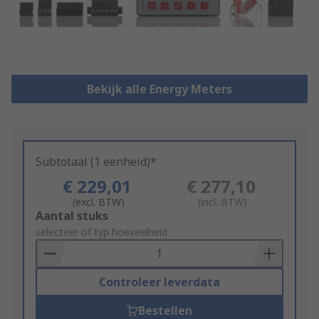
Bekijk alle Energy Meters
Subtotaal (1 eenheid)*
€ 229,01
€ 277,10
(excl. BTW)
(incl. BTW)
Add
Aantal stuks
to
selecteer of typ hoeveelheid
Basket
Controleer leverdata
Bestellen