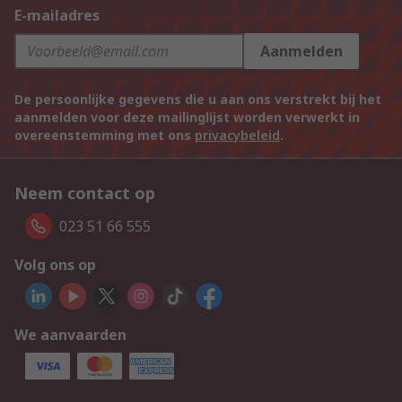
E-mailadres
Aanmelden
De persoonlijke gegevens die u aan ons verstrekt bij het
aanmelden voor deze mailinglijst worden verwerkt in
overeenstemming met ons
privacybeleid
.
Neem contact op
023 51 66 555
Volg ons op
We aanvaarden