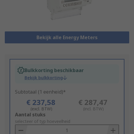
Bekijk alle Energy Meters
Bulkkorting beschikbaar
Bekijk bulkkorting
Subtotaal (1 eenheid)*
€ 237,58
€ 287,47
(excl. BTW)
(incl. BTW)
Add
Aantal stuks
to
selecteer of typ hoeveelheid
Basket