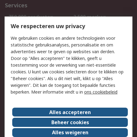
Services
750.000 producten
2.500 merken
Bestellen
Inkoopoplossingen
We respecteren uw privacy
Retouren
Technisch advies
We gebruiken cookies en andere technologieën voor
Track & Trace
statistische gebruiksanalyses, personalisatie en om
advertenties weer te geven op websites van derden.
Wettelijk
Door op "Alles accepteren" te klikken, geeft u
toestemming voor de verwerking van niet-essentiële
Cookiebeleid
Email veiligheid
cookies. U kunt uw cookies selecteren door te klikken op
Privacybeleid
Websitevoorwaarden
"Beheer cookies". Als u dit niet wilt, klikt u op "Alles
weigeren". Dit kan de toegang tot bepaalde functies
Algemene
beperken. Meer informatie vindt u in
ons cookiebeleid
verkoopvoorwaarden
Over RS
Alles accepteren
RS Group
Over ons
Beheer cookies
RS wereldwijd
Werken bij RS
Alles weigeren