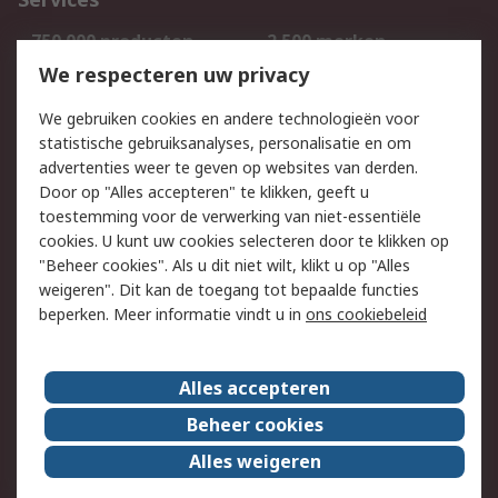
750.000 producten
2.500 merken
Bestellen
Inkoopoplossingen
We respecteren uw privacy
Retouren
Technisch advies
We gebruiken cookies en andere technologieën voor
Track & Trace
statistische gebruiksanalyses, personalisatie en om
advertenties weer te geven op websites van derden.
Wettelijk
Door op "Alles accepteren" te klikken, geeft u
toestemming voor de verwerking van niet-essentiële
Cookiebeleid
Email veiligheid
cookies. U kunt uw cookies selecteren door te klikken op
Privacybeleid
Websitevoorwaarden
"Beheer cookies". Als u dit niet wilt, klikt u op "Alles
weigeren". Dit kan de toegang tot bepaalde functies
Algemene
beperken. Meer informatie vindt u in
ons cookiebeleid
verkoopvoorwaarden
Over RS
Alles accepteren
RS Group
Over ons
Beheer cookies
RS wereldwijd
Werken bij RS
Alles weigeren
ESG