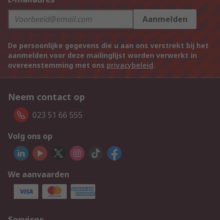
Aanmelden
De persoonlijke gegevens die u aan ons verstrekt bij het
aanmelden voor deze mailinglijst worden verwerkt in
overeenstemming met ons
privacybeleid
.
Neem contact op
023 51 66 555
Volg ons op
We aanvaarden
Services