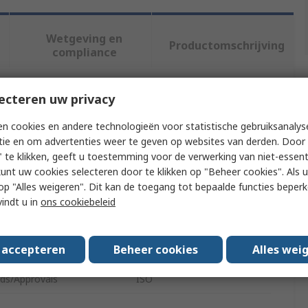
Wetgeving en
Productomschrijving
compliance
ecteren uw privacy
f meer kenmerken te selecteren.
n cookies en andere technologieën voor statistische gebruiksanalys
buut
Waarde
tie en om advertenties weer te geven op websites van derden. Door 
 te klikken, geeft u toestemming voor de verwerking van niet-essent
Testo
kunt uw cookies selecteren door te klikken op "Beheer cookies". Als u 
 u op "Alles weigeren". Dit kan de toegang tot bepaalde functies beper
t Type
Stand
vindt u in
ons cookiebeleid
ry Type
Tripod
s accepteren
Beheer cookies
Alles wei
 With
Testo 420 Series
ds/Approvals
ISO