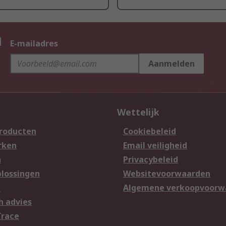
n
E-mailadres
Aanmelden
Wettelijk
producten
Cookiebeleid
rken
Email veiligheid
n
Privacybeleid
lossingen
Websitevoorwaarden
n
Algemene verkoopvoorw
h advies
Trace