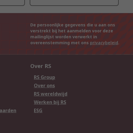
De persoonlijke gegevens die u aan ons
verstrekt bij het aanmelden voor deze
mailinglijst worden verwerkt in
overeenstemming met ons
privacybeleid
.
Over RS
RS Group
Over ons
RS wereldwijd
Werken bij RS
aarden
ESG