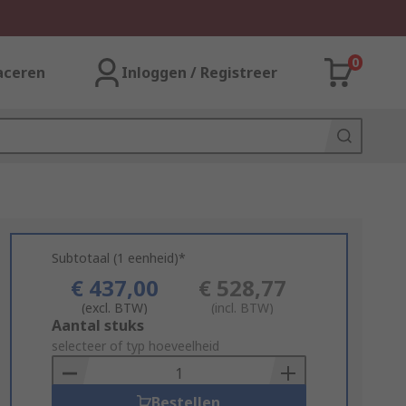
0
aceren
Inloggen / Registreer
Subtotaal (1 eenheid)*
€ 437,00
€ 528,77
(excl. BTW)
(incl. BTW)
Add
Aantal stuks
to
selecteer of typ hoeveelheid
Basket
Bestellen