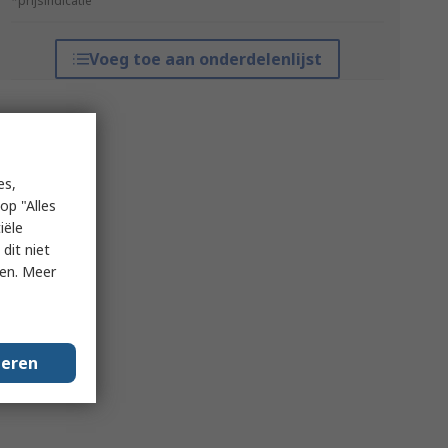
*prijsindicatie
Voeg toe aan onderdelenlijst
es,
op "Alles
iële
dit niet
ken. Meer
geren