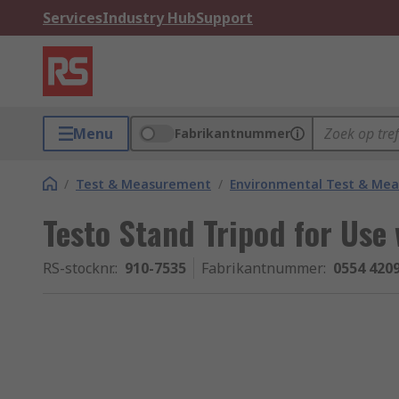
Services
Industry Hub
Support
Menu
Fabrikantnummer
/
Test & Measurement
/
Environmental Test & Me
Testo Stand Tripod for Use 
RS-stocknr.
:
910-7535
Fabrikantnummer
:
0554 420