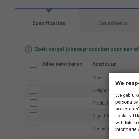
Specificaties
Datasheets
Zoek vergelijkbare producten door een o
Alles selecteren
Attribuut
Merk
We resp
Weight Capacity
We gebruike
personalisa
Product Type
accepteren"
cookies. U 
Adjustable Straps
wilt, klikt
Connecting Element
informatie 