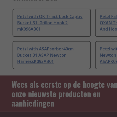
Petzl with OK Triact Lock Captiv
Petzl Fal
Bucket 31, Grillon Hook 2
OXAN Tri
mK096AB01
And Hoo
Petzl with ASAPsorber40cm
Petzl w
Bucket 31 ASAP Newton
Newton 
HarnessK093AB01
ASAPK0
Wees als eerste op de hoogte va
onze nieuwste producten en
aanbiedingen