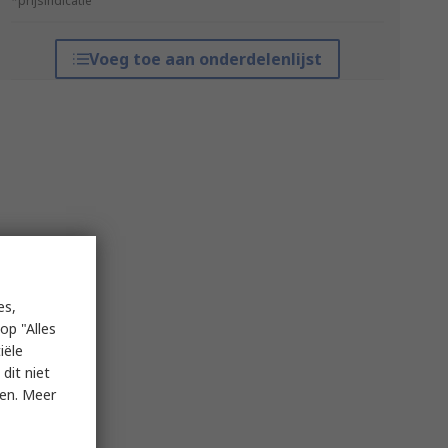
*prijsindicatie
Voeg toe aan onderdelenlijst
es,
op "Alles
iële
dit niet
ken. Meer