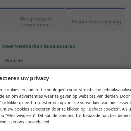
Wetgeving en
Productomschrijving
compliance
f meer kenmerken te selecteren.
Waarde
Petzl
ecteren uw privacy
100kg
n cookies en andere technologieën voor statistische gebruiksanalys
tie en om advertenties weer te geven op websites van derden. Door 
Fall Arrest & Work Positioning Kit
 te klikken, geeft u toestemming voor de verwerking van niet-essent
kunt uw cookies selecteren door te klikken op "Beheer cookies". Als u 
Waist, Shoulder, Back, Leg
 u op "Alles weigeren". Dit kan de toegang tot bepaalde functies beper
Adjustable Lanyard
vindt u in
ons cookiebeleid