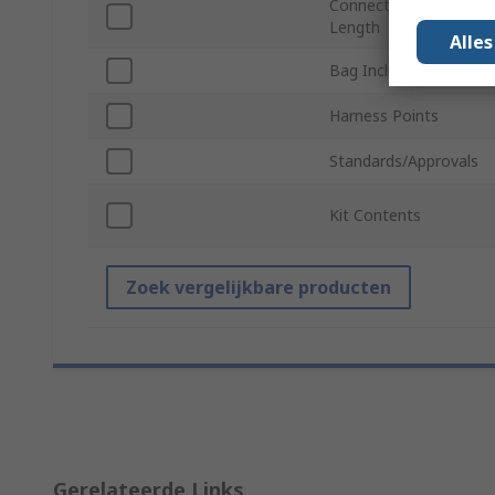
Connecting Element
Length
Alle
Bag Included
Harness Points
Standards/Approvals
Kit Contents
Zoek vergelijkbare producten
Gerelateerde Links