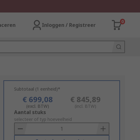
0
aceren
Inloggen / Registreer
Subtotaal (1 eenheid)*
€ 699,08
€ 845,89
(excl. BTW)
(incl. BTW)
Add
Aantal stuks
to
selecteer of typ hoeveelheid
Basket