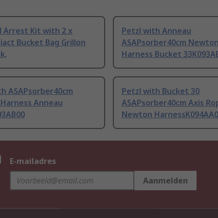
l Arrest Kit with 2 x
Petzl with Anneau
act Bucket Bag Grillon
ASAPsorber40cm Newto
k,
Harness Bucket 33K093A
ith ASAPsorber40cm
Petzl with Bucket 30
Harness Anneau
ASAPsorber40cm Axis Ro
93AB00
Newton HarnessK094AA
n
E-mailadres
Aanmelden