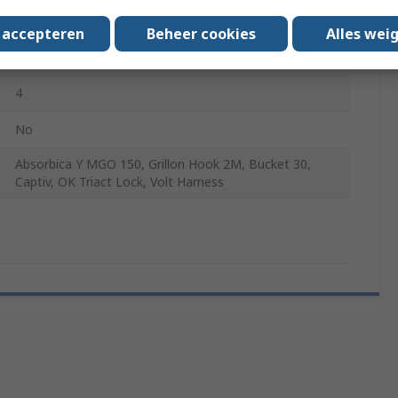
2m
s accepteren
Beheer cookies
Alles wei
Yes
4
No
Absorbica Y MGO 150, Grillon Hook 2M, Bucket 30,
Captiv, OK Triact Lock, Volt Harness