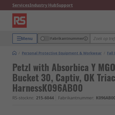
Services
Industry Hub
Support
Menu
Fabrikantnummer
/
Personal Protective Equipment & Workwear
/
Fall
Petzl with Absorbica Y MGO
Bucket 30, Captiv, OK Triac
HarnessK096AB00
RS-stocknr.
:
215-6044
Fabrikantnummer
:
K096AB0