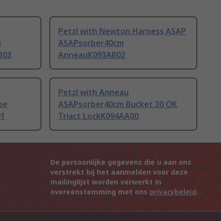
Petzl with Newton Harness ASAP
n
ASAPsorber40cm
B03
AnneauK093AB02
Petzl with Anneau
pe
ASAPsorber40cm Bucket 30 OK
01
Triact LockK094AA00
De persoonlijke gegevens die u aan ons
verstrekt bij het aanmelden voor deze
mailinglijst worden verwerkt in
overeenstemming met ons
privacybeleid
.