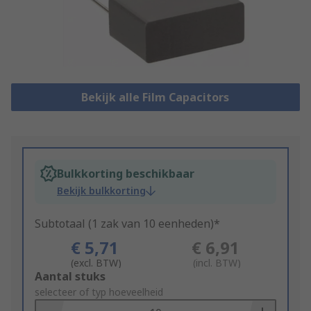
Bekijk alle Film Capacitors
Bulkkorting beschikbaar
Bekijk bulkkorting
Subtotaal (1 zak van 10 eenheden)*
€ 5,71
€ 6,91
(excl. BTW)
(incl. BTW)
Add
Aantal stuks
to
selecteer of typ hoeveelheid
Basket