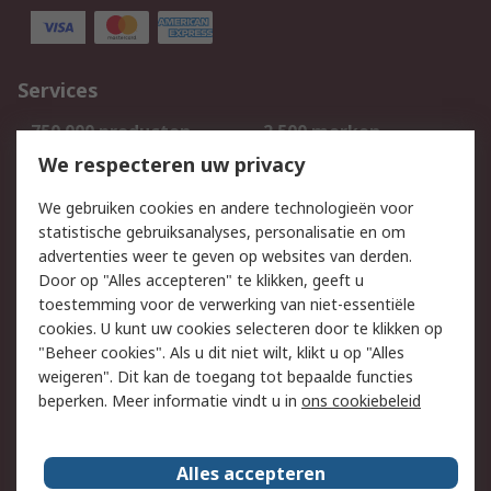
Services
750.000 producten
2.500 merken
Bestellen
Inkoopoplossingen
We respecteren uw privacy
Retouren
Technisch advies
We gebruiken cookies en andere technologieën voor
Track & Trace
statistische gebruiksanalyses, personalisatie en om
advertenties weer te geven op websites van derden.
Wettelijk
Door op "Alles accepteren" te klikken, geeft u
toestemming voor de verwerking van niet-essentiële
Cookiebeleid
Email veiligheid
cookies. U kunt uw cookies selecteren door te klikken op
Privacybeleid
Websitevoorwaarden
"Beheer cookies". Als u dit niet wilt, klikt u op "Alles
weigeren". Dit kan de toegang tot bepaalde functies
Algemene
beperken. Meer informatie vindt u in
ons cookiebeleid
verkoopvoorwaarden
Over RS
Alles accepteren