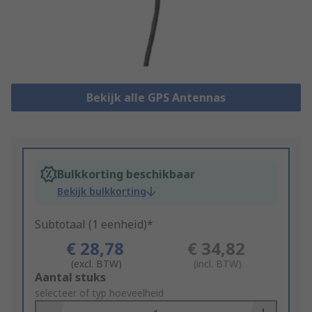
Bekijk alle GPS Antennas
Bulkkorting beschikbaar
Bekijk bulkkorting
Subtotaal (1 eenheid)*
€ 28,78
€ 34,82
(excl. BTW)
(incl. BTW)
Add
Aantal stuks
to
selecteer of typ hoeveelheid
Basket