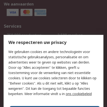
We aanvaarden
Services
750.000 producten
2.500 merken
Bestellen
Inkoopoplossingen
We respecteren uw privacy
Retouren
Technisch advies
We gebruiken cookies en andere technologieën voor
Track & Trace
statistische gebruiksanalyses, personalisatie en om
advertenties weer te geven op websites van derden.
Wettelijk
Door op "Alles accepteren" te klikken, geeft u
toestemming voor de verwerking van niet-essentiële
Cookiebeleid
Email veiligheid
cookies. U kunt uw cookies selecteren door te klikken op
Privacybeleid
Websitevoorwaarden
"Beheer cookies". Als u dit niet wilt, klikt u op "Alles
weigeren". Dit kan de toegang tot bepaalde functies
Algemene
beperken. Meer informatie vindt u in
ons cookiebeleid
verkoopvoorwaarden