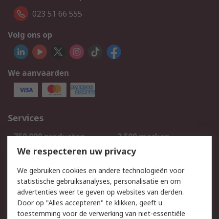
023 51 66 555
Volg ons op
We aanvaarden
Services
750.000 producten
2.500 merken
Bestellen
Inkoopoplossingen
We respecteren uw privacy
Retouren
Technisch advies
We gebruiken cookies en andere technologieën voor
Track & Trace
statistische gebruiksanalyses, personalisatie en om
advertenties weer te geven op websites van derden.
Wettelijk
Door op "Alles accepteren" te klikken, geeft u
toestemming voor de verwerking van niet-essentiële