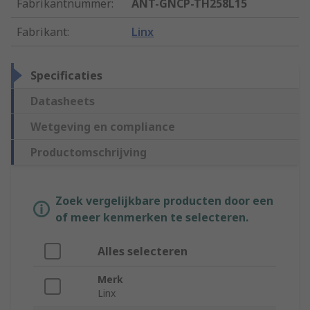
Fabrikantnummer
:
ANT-GNCP-TH258L15
Fabrikant
:
Linx
Specificaties
Datasheets
Wetgeving en compliance
Productomschrijving
Zoek vergelijkbare producten door een
of meer kenmerken te selecteren.
Alles selecteren
Merk
Linx