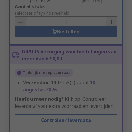
(excl. BTW)
(incl. BTW)
Add
Aantal stuks
to
selecteer of typ hoeveelheid
Basket
Bestellen
GRATIS bezorging voor bestellingen van
meer dan € 90,00
Tijdelijk niet op voorraad
Verzending
130
stuk(s) vanaf
10
augustus 2026
Heeft u meer nodig?
Klik op 'Controleer
leverdata' voor extra voorraad en levertijden.
Controleer leverdata