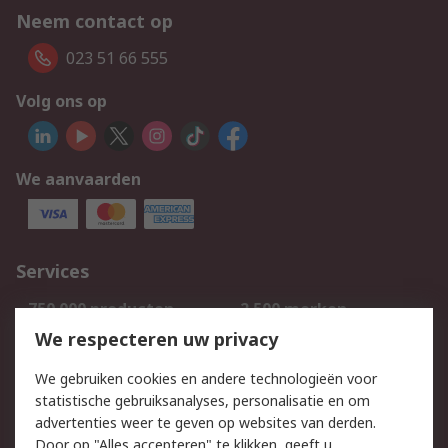
Neem contact op
023 51 66 555
Volg ons op
We aanvaarden
Services
750.000 producten
2.500 merken
Bestellen
Inkoopoplossingen
We respecteren uw privacy
Retouren
Technisch advies
We gebruiken cookies en andere technologieën voor
Track & Trace
statistische gebruiksanalyses, personalisatie en om
advertenties weer te geven op websites van derden.
Wettelijk
Door op "Alles accepteren" te klikken, geeft u