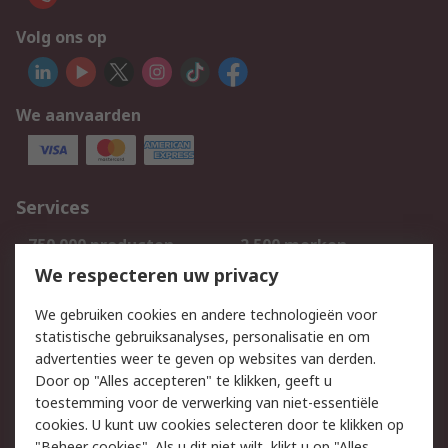
Volg ons op
We aanvaarden
Services
750.000 producten
2.500 merken
Bestellen
Inkoopoplossingen
We respecteren uw privacy
Retouren
Technisch advies
We gebruiken cookies en andere technologieën voor
Track & Trace
statistische gebruiksanalyses, personalisatie en om
advertenties weer te geven op websites van derden.
Wettelijk
Door op "Alles accepteren" te klikken, geeft u
toestemming voor de verwerking van niet-essentiële
Cookiebeleid
Email veiligheid
cookies. U kunt uw cookies selecteren door te klikken op
Privacybeleid
Websitevoorwaarden
"Beheer cookies". Als u dit niet wilt, klikt u op "Alles