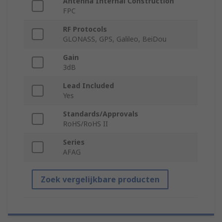
Antenna Internal Construction
FPC
RF Protocols
GLONASS, GPS, Galileo, BeiDou
Gain
3dB
Lead Included
Yes
Standards/Approvals
RoHS/RoHS II
Series
AFAG
Zoek vergelijkbare producten