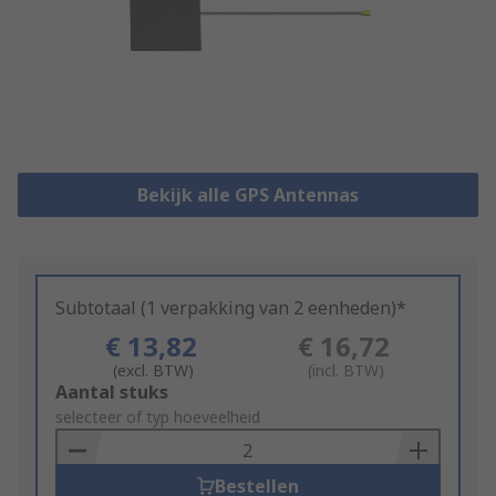
Bekijk alle GPS Antennas
Subtotaal (1 verpakking van 2 eenheden)*
€ 13,82
€ 16,72
(excl. BTW)
(incl. BTW)
Add
Aantal stuks
to
selecteer of typ hoeveelheid
Basket
Bestellen