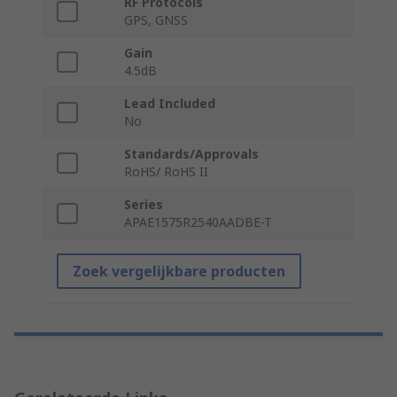
RF Protocols
GPS, GNSS
Gain
4.5dB
Lead Included
No
Standards/Approvals
RoHS/ RoHS II
Series
APAE1575R2540AADBE-T
Zoek vergelijkbare producten