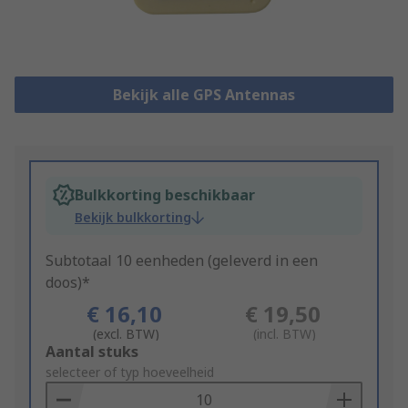
Bekijk alle GPS Antennas
Bulkkorting beschikbaar
Bekijk bulkkorting
Subtotaal 10 eenheden (geleverd in een
doos)*
€ 16,10
€ 19,50
(excl. BTW)
(incl. BTW)
Add
Aantal stuks
to
selecteer of typ hoeveelheid
Basket