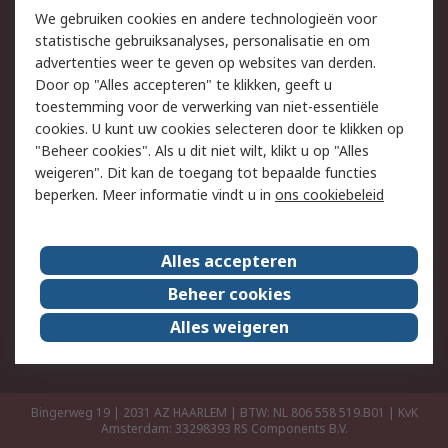
Retouren
Technisch advies
We gebruiken cookies en andere technologieën voor
Track & Trace
statistische gebruiksanalyses, personalisatie en om
advertenties weer te geven op websites van derden.
Wettelijk
Door op "Alles accepteren" te klikken, geeft u
toestemming voor de verwerking van niet-essentiële
Cookiebeleid
Email veiligheid
cookies. U kunt uw cookies selecteren door te klikken op
Privacybeleid
Websitevoorwaarden
"Beheer cookies". Als u dit niet wilt, klikt u op "Alles
weigeren". Dit kan de toegang tot bepaalde functies
Algemene
beperken. Meer informatie vindt u in
ons cookiebeleid
verkoopvoorwaarden
Over RS
Alles accepteren
RS Group
Over ons
Beheer cookies
RS wereldwijd
Werken bij RS
Alles weigeren
ESG
Bingerweg 19 | 2031 AZ HAARLEM | BTW: NL 806 558 519.B01 | KvK
Amsterdam: 33298393
RS Components B.V.