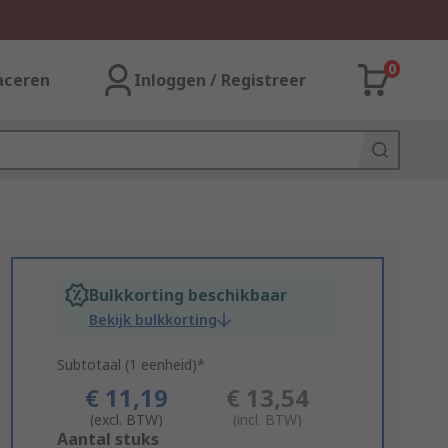
0
aceren
Inloggen / Registreer
Bulkkorting beschikbaar
Bekijk bulkkorting
Subtotaal (1 eenheid)*
€ 11,19
€ 13,54
(excl. BTW)
(incl. BTW)
Add
Aantal stuks