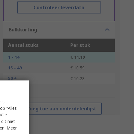
Controleer leverdata
Bulkkorting
Aantal stuks
Per stuk
1 - 14
€ 11,19
15 - 49
€ 10,59
50 +
€ 10,28
*prijsindicatie
es,
op "Alles
Voeg toe aan onderdelenlijst
iële
dit niet
ken. Meer