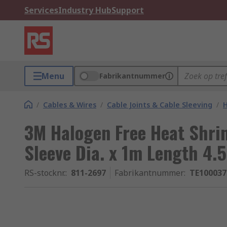
Services
Industry Hub
Support
Menu
Fabrikantnummer
/
Cables & Wires
/
Cable Joints & Cable Sleeving
/
H
3M Halogen Free Heat Shri
Sleeve Dia. x 1m Length 4.5
RS-stocknr.
:
811-2697
Fabrikantnummer
:
TE100037