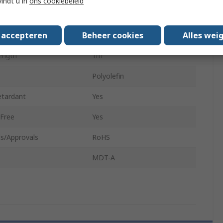
vindt u in
ons cookiebeleid
Diameter
3mm
s accepteren
Beheer cookies
Alles wei
atio
4.5:1
ength
1m
Polyolefin
etardant
Yes
Free
Yes
s/Approvals
RoHS
MDT-A