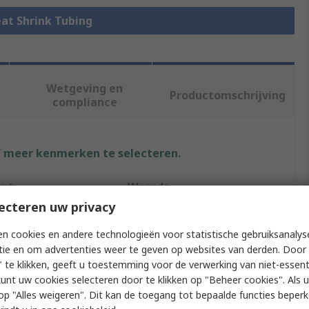
eat Shrink Tubing
Wetgeving en
Productomschrijving
compliance
f meer kenmerken te selecteren.
uut
Waarde
ecteren uw privacy
3M
n cookies en andere technologieën voor statistische gebruiksanalys
iameter
12mm
tie en om advertenties weer te geven op websites van derden. Door 
 te klikken, geeft u toestemming voor de verwerking van niet-essent
 Type
Heat Shrink Tubing
kunt uw cookies selecteren door te klikken op "Beheer cookies". Als u 
 u op "Alles weigeren". Dit kan de toegang tot bepaalde functies beper
Black