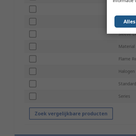
informatie 
Shrunk 
Alle
Shrink R
Sleeve L
Material
Flame R
Halogen 
Standard
Series
Zoek vergelijkbare producten