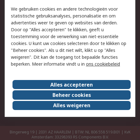
Retouren
Technisch advies
We gebruiken cookies en andere technologieën voor
Track & Trace
statistische gebruiksanalyses, personalisatie en om
advertenties weer te geven op websites van derden.
Wettelijk
Door op "Alles accepteren" te klikken, geeft u
toestemming voor de verwerking van niet-essentiële
Cookiebeleid
Email veiligheid
cookies. U kunt uw cookies selecteren door te klikken op
Privacybeleid
Websitevoorwaarden
"Beheer cookies". Als u dit niet wilt, klikt u op "Alles
weigeren". Dit kan de toegang tot bepaalde functies
Algemene
beperken. Meer informatie vindt u in
ons cookiebeleid
verkoopvoorwaarden
Over RS
Alles accepteren
RS Group
Over ons
Beheer cookies
RS wereldwijd
Werken bij RS
Alles weigeren
ESG
Bingerweg 19 | 2031 AZ HAARLEM | BTW: NL 806 558 519.B01 | KvK
Amsterdam: 33298393
RS Components B.V.