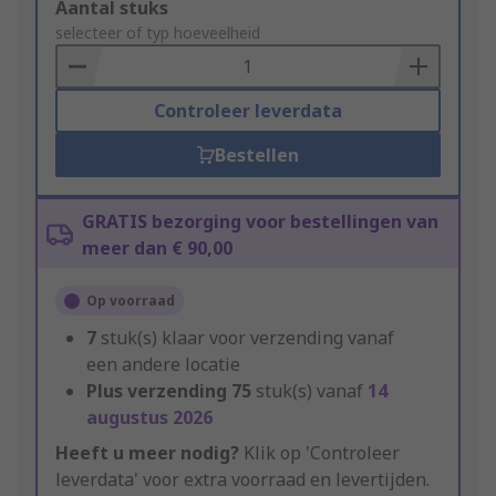
Add
Aantal stuks
to
selecteer of typ hoeveelheid
Basket
Controleer leverdata
Bestellen
GRATIS bezorging voor bestellingen van
meer dan € 90,00
Op voorraad
7
stuk(s) klaar voor verzending vanaf
een andere locatie
Plus verzending
75
stuk(s) vanaf
14
augustus 2026
Heeft u meer nodig?
Klik op 'Controleer
leverdata' voor extra voorraad en levertijden.