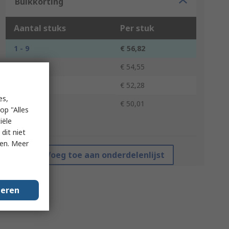
Bulkkorting
Aantal stuks
Per stuk
1 - 9
€ 56,82
10 - 24
€ 54,55
25 - 49
€ 52,28
es,
50 +
€ 50,01
op "Alles
iële
*prijsindicatie
dit niet
ken. Meer
Voeg toe aan onderdelenlijst
geren