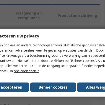
Wetgeving en
Productomschrijving
compliance
f meer kenmerken te selecteren.
ecteren uw privacy
n cookies en andere technologieën voor statistische gebruiksanalys
Waarde
tie en om advertenties weer te geven op websites van derden. Door 
 te klikken, geeft u toestemming voor de verwerking van niet-essent
EPIC
kunt uw cookies selecteren door te klikken op "Beheer cookies". Als u 
 u op "Alles weigeren". Dit kan de toegang tot bepaalde functies beper
Heavy Duty Power Connector
vindt u in
ons cookiebeleid
H-BE
rovals
No
s accepteren
Beheer cookies
Alles wei
g
16A
ntacts
32