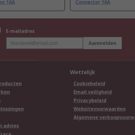
or 16A
Connector 16A
n
E-mailadres
Aanmelden
Wettelijk
producten
Cookiebeleid
rken
Email veiligheid
n
Privacybeleid
lossingen
Websitevoorwaarden
n
Algemene verkoopvoorw
h advies
Trace