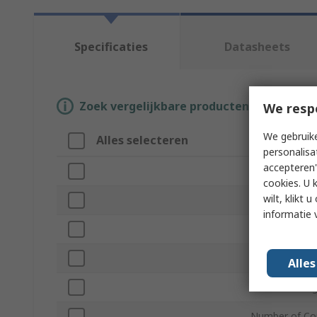
Specificaties
Datasheets
Zoek vergelijkbare producten door een o
We resp
We gebruike
Alles selecteren
Attribuut
personalisa
accepteren"
Merk
cookies. U 
wilt, klikt
Product Type
informatie 
Series
Standards/App
Alle
Current Ratin
Number of Co