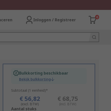
0
aceren
Inloggen / Registreer
Bulkkorting beschikbaar
Bekijk bulkkorting
Subtotaal (1 eenheid)*
€ 56,82
€ 68,75
(excl. BTW)
(incl. BTW)
Add
Aantal stuks