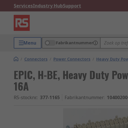
Services
Industry Hub
Support
Menu
Fabrikantnummer
/
Connectors
/
Power Connectors
/
Heavy Duty Po
EPIC, H-BE, Heavy Duty Pow
16A
RS-stocknr.
:
377-1165
Fabrikantnummer
:
10400200