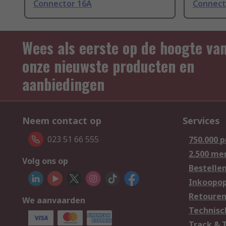
Connector 16A
Connect
Wees als eerste op de hoogte va
onze nieuwste producten en
aanbiedingen
Neem contact op
Services
023 51 66 555
750.000 
2.500 me
Volg ons op
Bestelle
Inkoopop
Retoure
We aanvaarden
Technisc
Track & 