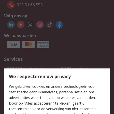
023 51 66 555
Volg ons op
We aanvaarden
Services
750.000 producten
2.500 merken
Bestellen
Inkoopoplossingen
We respecteren uw privacy
Retouren
Technisch advies
We gebruiken cookies en andere technologieën voor
Track & Trace
statistische gebruiksanalyses, personalisatie en om
advertenties weer te geven op websites van derden.
Wettelijk
Door op "Alles accepteren" te klikken, geeft u
toestemming voor de verwerking van niet-essentiële
Cookiebeleid
Email veiligheid