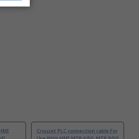
 HMI
Crouzet PLC connection cable For
HMI
Use With HMI MTP 6/50, MTP 8/50