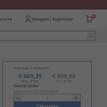
0
aceren
Inloggen / Registreer
Subtotaal (1 eenheid)*
€ 669,39
€ 809,96
(excl. BTW)
(incl. BTW)
Add
Aantal stuks
to
selecteer of typ hoeveelheid
Basket
Bestellen