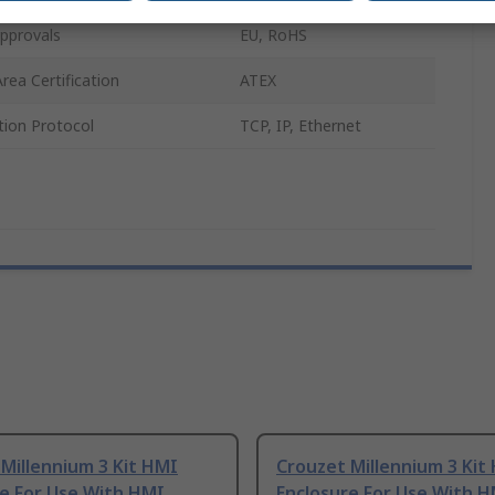
pprovals
EU, RoHS
rea Certification
ATEX
ion Protocol
TCP, IP, Ethernet
Millennium 3 Kit HMI
Crouzet Millennium 3 Kit
re For Use With HMI
Enclosure For Use With 