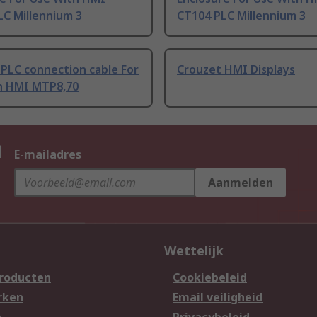
LC Millennium 3
CT104 PLC Millennium 3
PLC connection cable For
Crouzet HMI Displays
h HMI MTP8,70
n
E-mailadres
Aanmelden
Wettelijk
producten
Cookiebeleid
rken
Email veiligheid