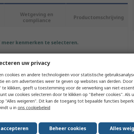
Wetgeving en
Productomschrijving
compliance
f meer kenmerken te selecteren.
Waarde
ecteren uw privacy
Crouzet
n cookies en andere technologieën voor statistische gebruiksanalys
tie en om advertenties weer te geven op websites van derden. Door 
pe
HMI Enclosure
 te klikken, geeft u toestemming voor de verwerking van niet-essent
kunt uw cookies selecteren door te klikken op "Beheer cookies". Als u 
Type
Millennium 3 Kit
 u op "Alles weigeren". Dit kan de toegang tot bepaalde functies beper
h HMI
CTP104-E
vindt u in
ons cookiebeleid
h PLC
Millennium 3
s accepteren
Beheer cookies
Alles wei
IP65