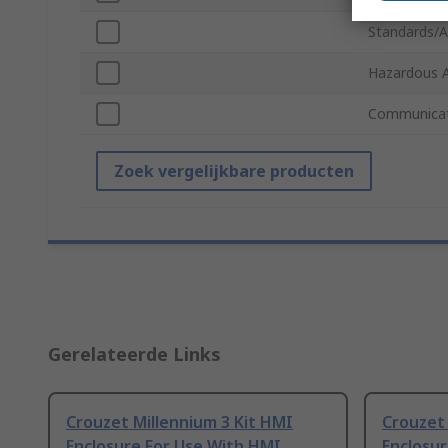
Standards/A
Hazardous A
Communicat
Zoek vergelijkbare producten
Gerelateerde Links
Crouzet Millennium 3 Kit HMI
Crouzet 
Enclosure For Use With HMI
Enclosu