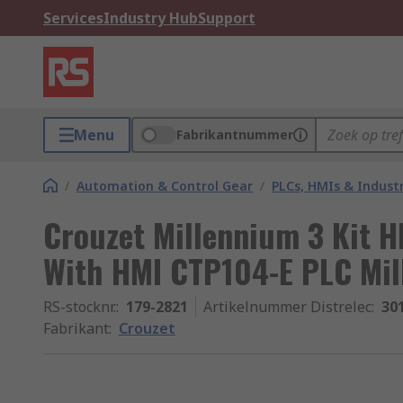
Services
Industry Hub
Support
Menu
Fabrikantnummer
/
Automation & Control Gear
/
PLCs, HMIs & Indust
Crouzet Millennium 3 Kit H
With HMI CTP104-E PLC Mil
RS-stocknr.
:
179-2821
Artikelnummer Distrelec
:
30
Fabrikant
:
Crouzet