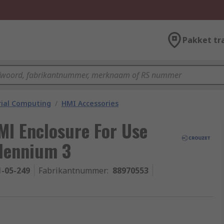
Pakket tr
rial Computing
/
HMI Accessories
MI Enclosure For Use
lennium 3
1-05-249
Fabrikantnummer
:
88970553