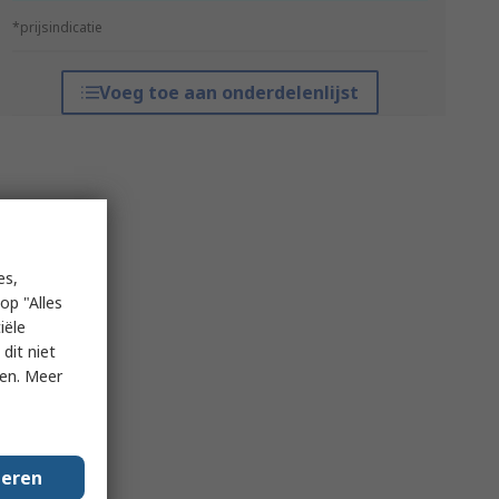
*prijsindicatie
Voeg toe aan onderdelenlijst
es,
op "Alles
iële
dit niet
ken. Meer
geren