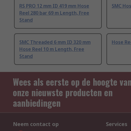
RS PRO 12 mm ID 419 mm Hose
SMC Hos
Reel 280 bar 69 m Length, Free
Stand
SMC Threaded 6 mm ID 320 mm
Hose Re
Hose Reel 10 m Length, Free
Stand
Wees als eerste op de hoogte va
onze nieuwste producten en
aanbiedingen
Neem contact op
Services