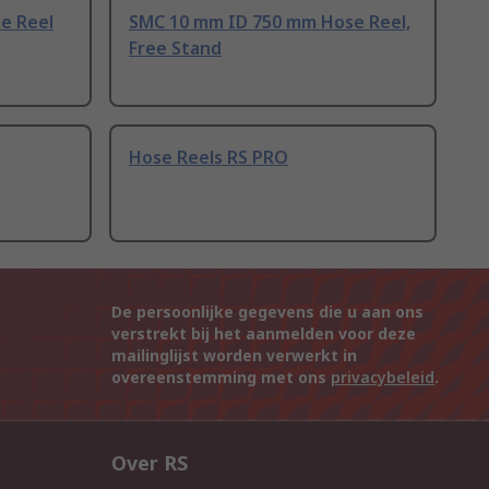
e Reel
SMC 10 mm ID 750 mm Hose Reel,
Free Stand
Hose Reels RS PRO
De persoonlijke gegevens die u aan ons
verstrekt bij het aanmelden voor deze
mailinglijst worden verwerkt in
overeenstemming met ons
privacybeleid
.
Over RS