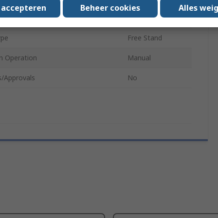
s accepteren
Beheer cookies
Alles wei
nection Size
1/2 in
ype
Free Stand
n Operation
Manual
s/Approvals
No