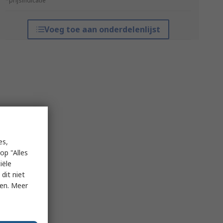
*prijsindicatie
Voeg toe aan onderdelenlijst
es,
op "Alles
iële
dit niet
ken. Meer