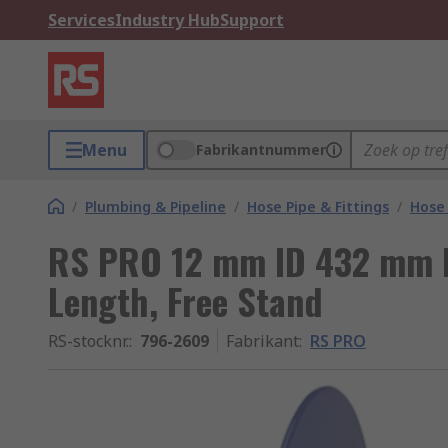
Services
Industry Hub
Support
Menu
Fabrikantnummer
/
Plumbing & Pipeline
/
Hose Pipe & Fittings
/
Hose
RS PRO 12 mm ID 432 mm H
Length, Free Stand
RS-stocknr.
:
796-2609
Fabrikant
:
RS PRO