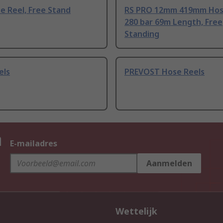
e Reel, Free Stand
RS PRO 12mm 419mm Hos
280 bar 69m Length, Free
Standing
els
PREVOST Hose Reels
n
E-mailadres
Aanmelden
Wettelijk