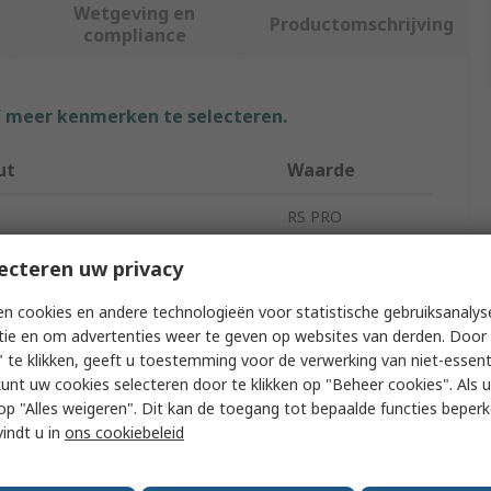
Wetgeving en
Productomschrijving
compliance
f meer kenmerken te selecteren.
ut
Waarde
RS PRO
Type
Hose Reel
ecteren uw privacy
ide Diameter
12mm
n cookies en andere technologieën voor statistische gebruiksanalys
tie en om advertenties weer te geven op websites van derden. Door 
luded
No
 te klikken, geeft u toestemming voor de verwerking van niet-essent
kunt uw cookies selecteren door te klikken op "Beheer cookies". Als u 
meter
432mm
 u op "Alles weigeren". Dit kan de toegang tot bepaalde functies beper
vindt u in
ons cookiebeleid
gth
69m
Operating Pressure
280 bar