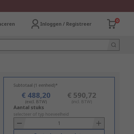
0
aceren
Inloggen / Registreer
Subtotaal (1 eenheid)*
€ 488,20
€ 590,72
(excl. BTW)
(incl. BTW)
Add
Aantal stuks
to
selecteer of typ hoeveelheid
Basket