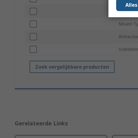
Alle
Inlet Con
Mount T
Retractio
Standard
Zoek vergelijkbare producten
Gerelateerde Links