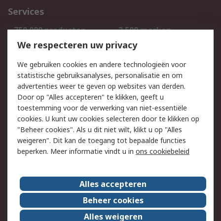
Services
750.000 producten
2.500 merken
Bestellen
Inkoopoplossingen
We respecteren uw privacy
Retouren
Technisch advies
We gebruiken cookies en andere technologieën voor
Track & Trace
statistische gebruiksanalyses, personalisatie en om
advertenties weer te geven op websites van derden.
Wettelijk
Door op "Alles accepteren" te klikken, geeft u
toestemming voor de verwerking van niet-essentiële
Cookiebeleid
Email veiligheid
cookies. U kunt uw cookies selecteren door te klikken op
Privacybeleid
Websitevoorwaarden
"Beheer cookies". Als u dit niet wilt, klikt u op "Alles
weigeren". Dit kan de toegang tot bepaalde functies
Algemene
beperken. Meer informatie vindt u in
ons cookiebeleid
verkoopvoorwaarden
Over RS
Alles accepteren
RS Group
Over ons
Beheer cookies
RS wereldwijd
Werken bij RS
Alles weigeren