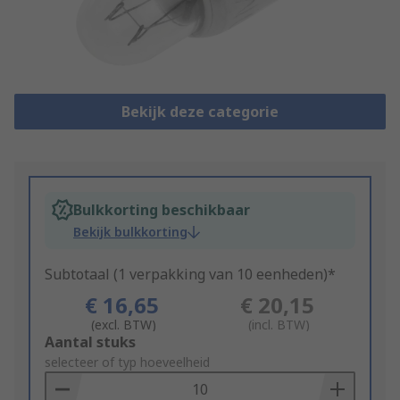
Bekijk deze categorie
Bulkkorting beschikbaar
Bekijk bulkkorting
Subtotaal (1 verpakking van 10 eenheden)*
€ 16,65
€ 20,15
(excl. BTW)
(incl. BTW)
Add
Aantal stuks
to
selecteer of typ hoeveelheid
Basket