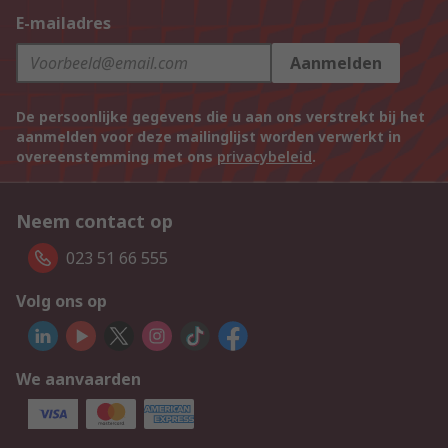
E-mailadres
Aanmelden
De persoonlijke gegevens die u aan ons verstrekt bij het
aanmelden voor deze mailinglijst worden verwerkt in
overeenstemming met ons
privacybeleid
.
Neem contact op
023 51 66 555
Volg ons op
We aanvaarden