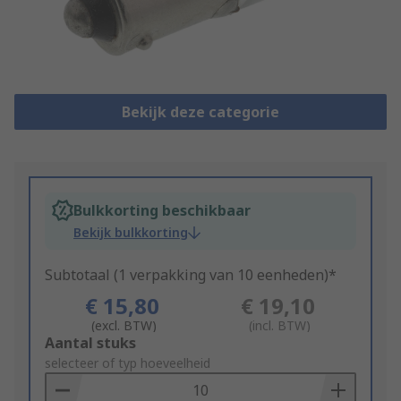
Bekijk deze categorie
Bulkkorting beschikbaar
Bekijk bulkkorting
Subtotaal (1 verpakking van 10 eenheden)*
€ 15,80
€ 19,10
(excl. BTW)
(incl. BTW)
Add
Aantal stuks
to
selecteer of typ hoeveelheid
Basket