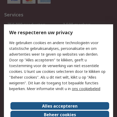
Services
750.000 producten
2.500 merken
Bestellen
Inkoopoplossingen
We respecteren uw privacy
Retouren
Technisch advies
We gebruiken cookies en andere technologieën voor
Track & Trace
statistische gebruiksanalyses, personalisatie en om
advertenties weer te geven op websites van derden.
Wettelijk
Door op "Alles accepteren" te klikken, geeft u
toestemming voor de verwerking van niet-essentiële
Cookiebeleid
Email veiligheid
cookies. U kunt uw cookies selecteren door te klikken op
Privacybeleid
Websitevoorwaarden
"Beheer cookies". Als u dit niet wilt, klikt u op "Alles
weigeren". Dit kan de toegang tot bepaalde functies
Algemene
beperken. Meer informatie vindt u in
ons cookiebeleid
verkoopvoorwaarden
Over RS
Alles accepteren
RS Group
Over ons
Beheer cookies