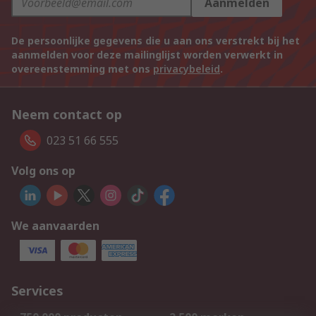
Aanmelden
De persoonlijke gegevens die u aan ons verstrekt bij het
aanmelden voor deze mailinglijst worden verwerkt in
overeenstemming met ons
privacybeleid
.
Neem contact op
023 51 66 555
Volg ons op
We aanvaarden
Services