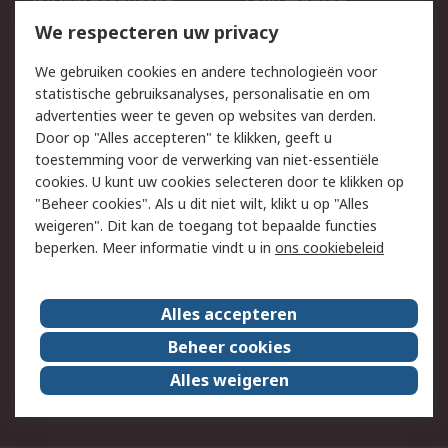
750.000 producten
2.500 merken
Bestellen
Inkoopoplossingen
We respecteren uw privacy
Retouren
Technisch advies
We gebruiken cookies en andere technologieën voor
Track & Trace
statistische gebruiksanalyses, personalisatie en om
advertenties weer te geven op websites van derden.
Wettelijk
Door op "Alles accepteren" te klikken, geeft u
toestemming voor de verwerking van niet-essentiële
Cookiebeleid
Email veiligheid
cookies. U kunt uw cookies selecteren door te klikken op
Privacybeleid
Websitevoorwaarden
"Beheer cookies". Als u dit niet wilt, klikt u op "Alles
weigeren". Dit kan de toegang tot bepaalde functies
Algemene
beperken. Meer informatie vindt u in
ons cookiebeleid
verkoopvoorwaarden
Over RS
Alles accepteren
RS Group
Over ons
Beheer cookies
RS wereldwijd
Werken bij RS
Alles weigeren
ESG