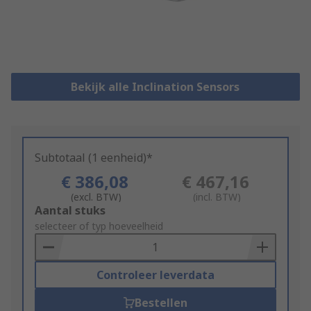
Bekijk alle Inclination Sensors
Subtotaal (1 eenheid)*
€ 386,08
€ 467,16
(excl. BTW)
(incl. BTW)
Add
Aantal stuks
to
selecteer of typ hoeveelheid
Basket
Controleer leverdata
Bestellen