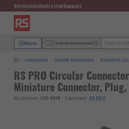
Services
Industry Hub
Support
Menu
Fabrikantnummer
/
Connectors
/
Circular Connectors
/
Industrial Cir
RS PRO Circular Connector,
Miniature Connector, Plug,
RS-stocknr.
:
125-1079
Fabrikant
:
RS PRO