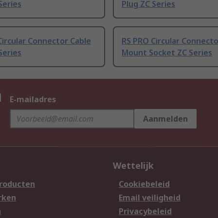
Series
Plug ZC Series
ircular Connector Cable
RS PRO Circular Connecto
Series
Mount Socket ZC Series
n
E-mailadres
Aanmelden
Wettelijk
producten
Cookiebeleid
rken
Email veiligheid
n
Privacybeleid