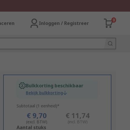
0
aceren
Inloggen / Registreer
Bulkkorting beschikbaar
Bekijk bulkkorting
Subtotaal (1 eenheid)*
€ 9,70
€ 11,74
(excl. BTW)
(incl. BTW)
Add
Aantal stuks