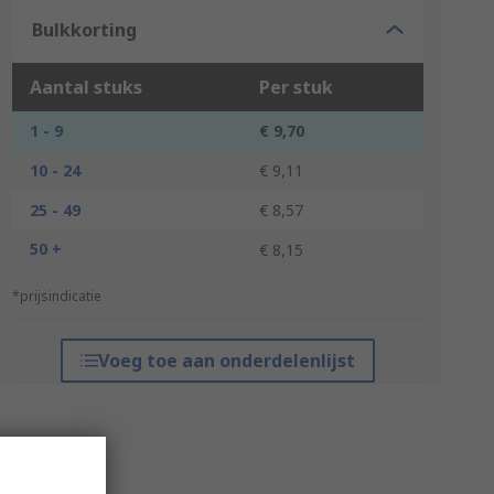
Bulkkorting
Aantal stuks
Per stuk
1 - 9
€ 9,70
10 - 24
€ 9,11
25 - 49
€ 8,57
50 +
€ 8,15
*prijsindicatie
Voeg toe aan onderdelenlijst