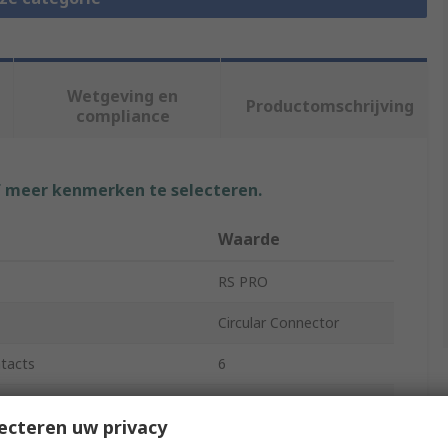
Wetgeving en
Productomschrijving
compliance
f meer kenmerken te selecteren.
Waarde
RS PRO
Circular Connector
tacts
6
Cable
ecteren uw privacy
1A