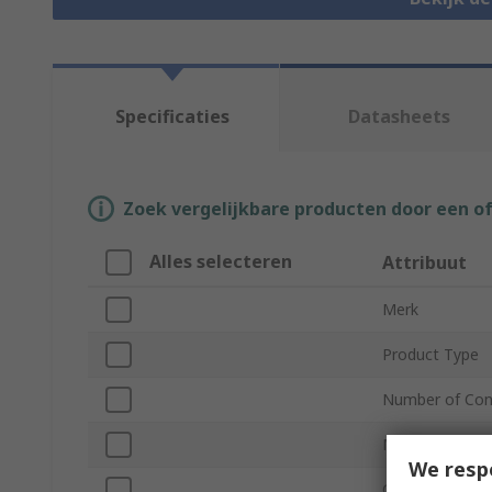
Specificaties
Datasheets
Zoek vergelijkbare producten door een o
Alles selecteren
Attribuut
Merk
Product Type
Number of Con
Mount Type
We resp
Current