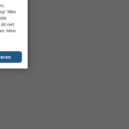
es,
op "Alles
iële
dit niet
ken. Meer
geren