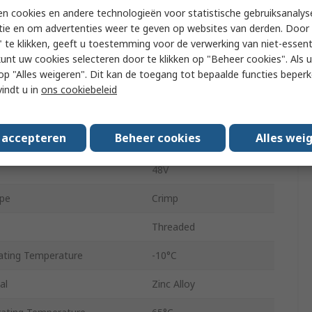
n cookies en andere technologieën voor statistische gebruiksanalys
Miniature
tie en om advertenties weer te geven op websites van derden. Door 
 te klikken, geeft u toestemming voor de verwerking van niet-essent
Plug
kunt uw cookies selecteren door te klikken op "Beheer cookies". Als u 
 u op "Alles weigeren". Dit kan de toegang tot bepaalde functies beper
r
Female
vindt u in
ons cookiebeleid
Right Angle
s accepteren
Beheer cookies
Alles wei
ZC
48V
ype
Crimp
Threaded
ting Temperature
-10°C
al
Zinc Alloy