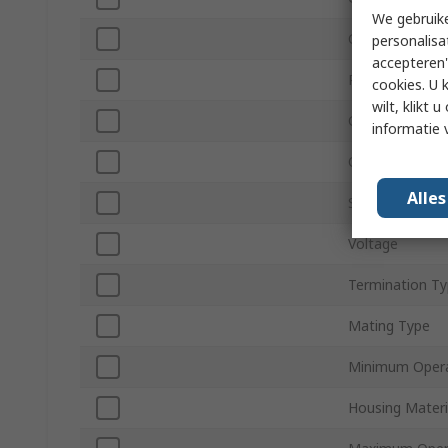
We gebruike
Connector Size
personalisa
accepteren"
Plug/Socket
cookies. U 
wilt, klikt
Contact Gende
informatie 
Orientation
Alle
Series
Voltage
Termination T
Mating Type
Minimum Opera
Housing Materi