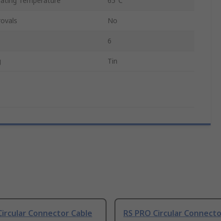
ting Temperature
65°C
ovals
No
6
g
Tin
ircular Connector Cable
RS PRO Circular Connecto