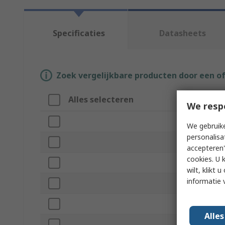
Specificaties
Datasheets
Zoek vergelijkbare producten door een o
Alles selecteren
Attri
We resp
Merk
We gebruike
personalisa
Produc
accepteren"
cookies. U 
Lamp S
wilt, klikt
informatie 
Light St
Rechar
Alle
Luminou