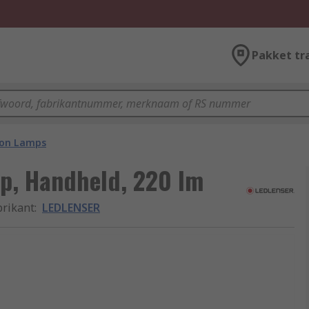
Pakket tr
ion Lamps
p, Handheld, 220 lm
brikant
:
LEDLENSER