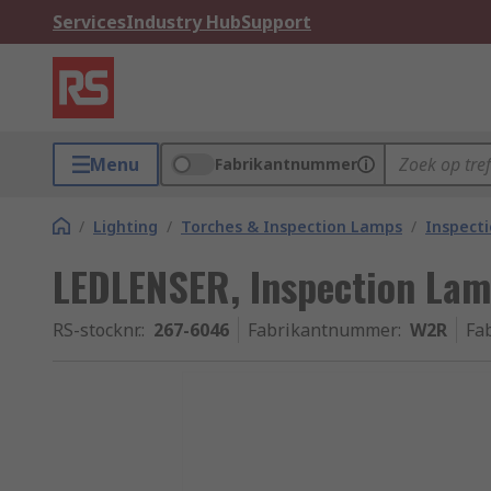
Services
Industry Hub
Support
Menu
Fabrikantnummer
/
Lighting
/
Torches & Inspection Lamps
/
Inspect
LEDLENSER, Inspection Lam
RS-stocknr.
:
267-6046
Fabrikantnummer
:
W2R
Fa