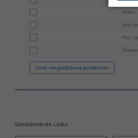
Power
Arm Le
Plug Ty
Standar
Zoek vergelijkbare producten
Gerelateerde Links