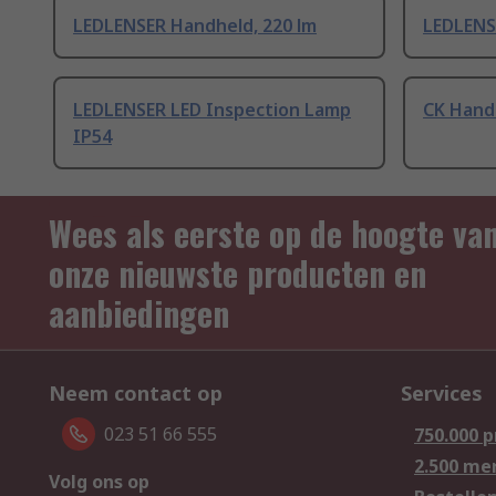
LEDLENSER Handheld, 220 lm
LEDLENS
LEDLENSER LED Inspection Lamp
CK Handh
IP54
Wees als eerste op de hoogte va
onze nieuwste producten en
aanbiedingen
Neem contact op
Services
023 51 66 555
750.000 
2.500 me
Volg ons op