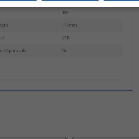
4W
ngth
176mm
pe
USB
ds/Approvals
No