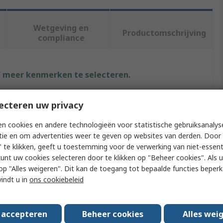
Wetgeving en
Productomschrijving
compliance
f meer kenmerken te selecteren.
buut
Waarde
ecteren uw privacy
LEDLENSER
n cookies en andere technologieën voor statistische gebruiksanalys
tie en om advertenties weer te geven op websites van derden. Door 
t Type
Inspection Lamp
 te klikken, geeft u toestemming voor de verwerking van niet-essent
kunt uw cookies selecteren door te klikken op "Beheer cookies". Als u 
upplied
Yes
 u op "Alles weigeren". Dit kan de toegang tot bepaalde functies beper
vindt u in
ons cookiebeleid
yle
Handheld
geable
Yes
s accepteren
Beheer cookies
Alles wei
s Flux
220lm