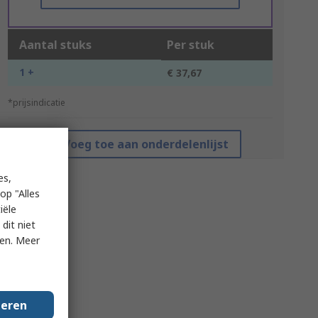
Aantal stuks
Per stuk
1 +
€ 37,67
*prijsindicatie
Voeg toe aan onderdelenlijst
es,
op "Alles
iële
dit niet
ken. Meer
geren