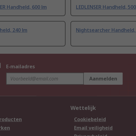
ER Handheld, 600 lm
LEDLENSER Handheld, 500
eld, 240 lm
Nightsearcher Handheld,
n
E-mailadres
Aanmelden
Wettelijk
producten
Cookiebeleid
rken
Email veiligheid