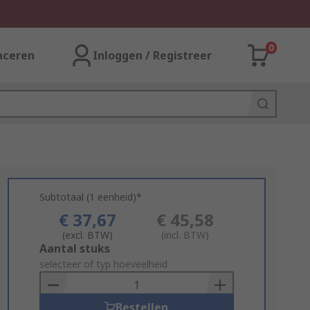
0
aceren
Inloggen / Registreer
Subtotaal (1 eenheid)*
€ 37,67
€ 45,58
(excl. BTW)
(incl. BTW)
Add
Aantal stuks
to
selecteer of typ hoeveelheid
Basket
Bestellen