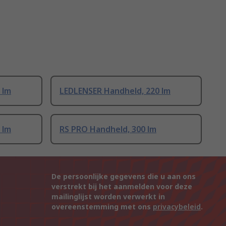
 lm
LEDLENSER Handheld, 220 lm
 lm
RS PRO Handheld, 300 lm
De persoonlijke gegevens die u aan ons
verstrekt bij het aanmelden voor deze
mailinglijst worden verwerkt in
overeenstemming met ons
privacybeleid
.