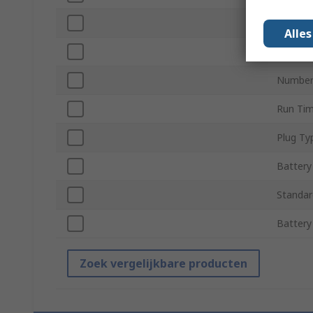
Arm Le
Alle
Colour
Number 
Run Ti
Plug Ty
Battery
Standar
Battery
Zoek vergelijkbare producten