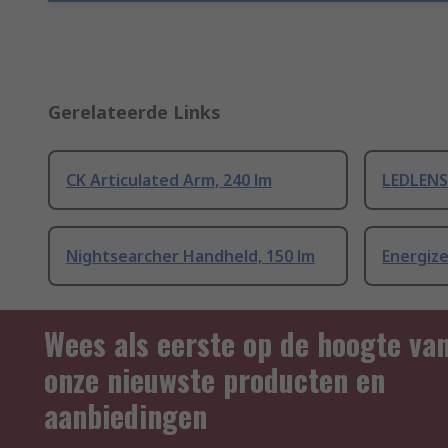
Gerelateerde Links
CK Articulated Arm, 240 lm
LEDLENS
Nightsearcher Handheld, 150 lm
Energize
Wees als eerste op de hoogte va
onze nieuwste producten en
aanbiedingen