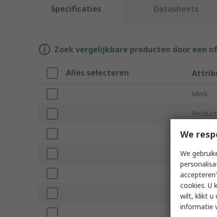
Specificaties
Datasheets
Zoek vergelijkbare producten door een o
Alles selecteren
Attrib
Merk
Product
We resp
Lamp Su
We gebruike
Voltage
personalisa
Luminou
accepteren"
cookies. U 
Recharg
wilt, klikt
informatie 
Light St