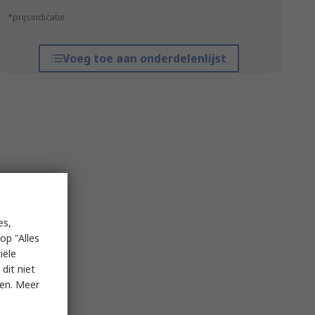
*prijsindicatie
Voeg toe aan onderdelenlijst
es,
op "Alles
iële
dit niet
ken. Meer