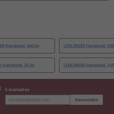
ER Handheld, 600 lm
LEDLENSER Handheld, 500
r Handheld, 35 lm
LEDLENSER Handheld, 160
n
E-mailadres
Aanmelden