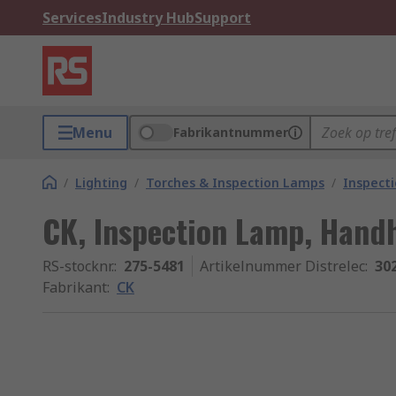
Services
Industry Hub
Support
Menu
Fabrikantnummer
/
Lighting
/
Torches & Inspection Lamps
/
Inspect
CK, Inspection Lamp, Hand
RS-stocknr.
:
275-5481
Artikelnummer Distrelec
:
30
Fabrikant
:
CK