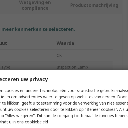
Wetgeving en
Productomschrijving
compliance
f meer kenmerken te selecteren.
uut
Waarde
CK
 Type
Inspection Lamp
ecteren uw privacy
pplied
Yes
n cookies en andere technologieën voor statistische gebruiksanalys
3.7V
tie en om advertenties weer te geven op websites van derden. Door 
s Flux
240lm
 te klikken, geeft u toestemming voor de verwerking van niet-essent
kunt uw cookies selecteren door te klikken op "Beheer cookies". Als u 
eable
Yes
 u op "Alles weigeren". Dit kan de toegang tot bepaalde functies beper
vindt u in
ons cookiebeleid
yle
Handheld