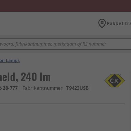
Pakket tr
ion Lamps
held, 240 lm
2-28-777
Fabrikantnummer
:
T9423USB