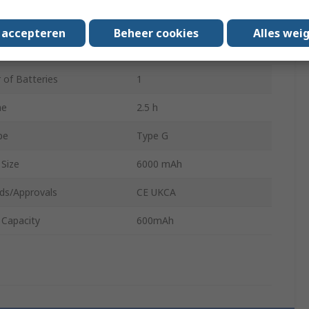
ngth
89mm
s accepteren
Beheer cookies
Alles wei
Black
of Batteries
1
me
2.5 h
pe
Type G
 Size
6000 mAh
ds/Approvals
CE UKCA
 Capacity
600mAh