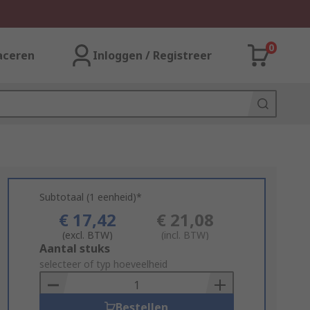
0
aceren
Inloggen / Registreer
Subtotaal (1 eenheid)*
€ 17,42
€ 21,08
(excl. BTW)
(incl. BTW)
Add
Aantal stuks
to
selecteer of typ hoeveelheid
Basket
Bestellen