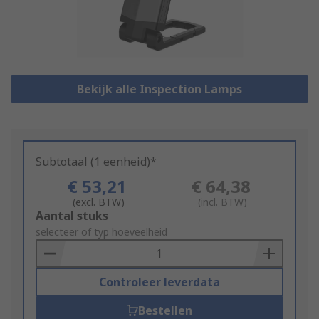
Bekijk alle Inspection Lamps
Subtotaal (1 eenheid)*
€ 53,21
€ 64,38
(excl. BTW)
(incl. BTW)
Add
Aantal stuks
to
selecteer of typ hoeveelheid
Basket
Controleer leverdata
Bestellen