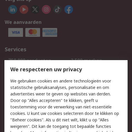
We aanvaarden
Services
750.000 producten
2.500 merken
Bestellen
Inkoopoplossingen
We respecteren uw privacy
Retouren
Technisch advies
We gebruiken cookies en andere technologieën voor
Track & Trace
statistische gebruiksanalyses, personalisatie en om
advertenties weer te geven op websites van derden.
Wettelijk
Door op "Alles accepteren" te klikken, geeft u
toestemming voor de verwerking van niet-essentiële
Cookiebeleid
Email veiligheid
cookies. U kunt uw cookies selecteren door te klikken op
Privacybeleid
Websitevoorwaarden
"Beheer cookies". Als u dit niet wilt, klikt u op "Alles
weigeren". Dit kan de toegang tot bepaalde functies
Algemene