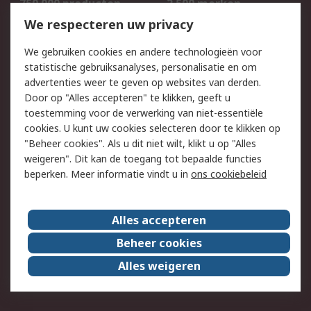
750.000 producten
2.500 merken
Bestellen
Inkoopoplossingen
We respecteren uw privacy
Retouren
Technisch advies
We gebruiken cookies en andere technologieën voor
Track & Trace
statistische gebruiksanalyses, personalisatie en om
advertenties weer te geven op websites van derden.
Wettelijk
Door op "Alles accepteren" te klikken, geeft u
toestemming voor de verwerking van niet-essentiële
Cookiebeleid
Email veiligheid
cookies. U kunt uw cookies selecteren door te klikken op
Privacybeleid
Websitevoorwaarden
"Beheer cookies". Als u dit niet wilt, klikt u op "Alles
weigeren". Dit kan de toegang tot bepaalde functies
Algemene
beperken. Meer informatie vindt u in
ons cookiebeleid
verkoopvoorwaarden
Over RS
Alles accepteren
RS Group
Over ons
Beheer cookies
RS wereldwijd
Werken bij RS
Alles weigeren
ESG