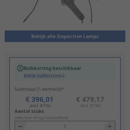
Bekijk alle Inspection Lamps
Bulkkorting beschikbaar
Bekijk bulkkorting
Subtotaal (1 eenheid)*
€ 396,01
€ 479,17
(excl. BTW)
(incl. BTW)
Add
Aantal stuks
to
selecteer of typ hoeveelheid
Basket