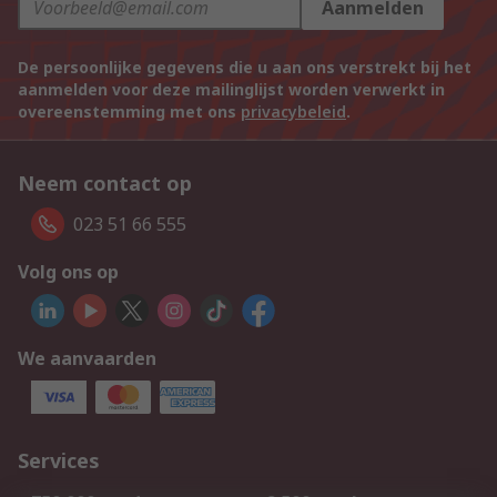
Aanmelden
De persoonlijke gegevens die u aan ons verstrekt bij het
aanmelden voor deze mailinglijst worden verwerkt in
overeenstemming met ons
privacybeleid
.
Neem contact op
023 51 66 555
Volg ons op
We aanvaarden
Services