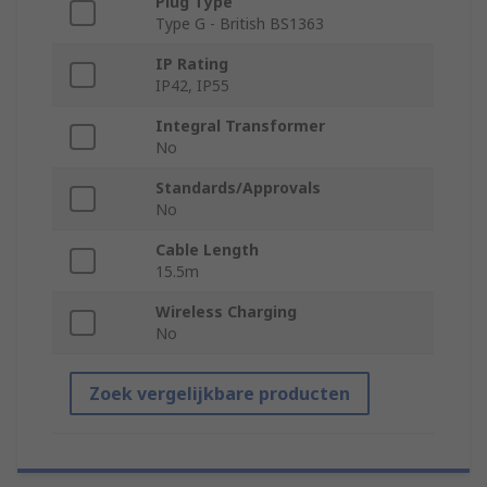
Plug Type
Type G - British BS1363
IP Rating
IP42, IP55
Integral Transformer
No
Standards/Approvals
No
Cable Length
15.5m
Wireless Charging
No
Zoek vergelijkbare producten