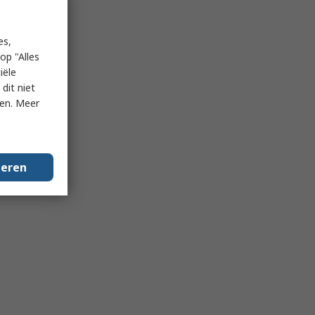
es,
op "Alles
iële
dit niet
ken. Meer
geren