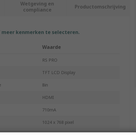
Wetgeving en
Productomschrijving
compliance
f meer kenmerken te selecteren.
Waarde
RS PRO
TFT LCD Display
e
8in
HDMI
710mA
1024 x 768 pixel
Yes