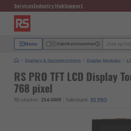
Services
Industry Hub
Support
Menu
Fabrikantnummer
/
Displays & Optoelectronics
/
Display Modules
/
LC
RS PRO TFT LCD Display Tou
768 pixel
RS-stocknr.
:
254-0009
Fabrikant
:
RS PRO