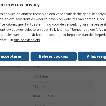
ecteren uw privacy
sions
162 x 121.54 mm
n cookies en andere technologieën voor statistische gebruiksanalys
Projected Capacitive Touch Panel
tie en om advertenties weer te geven op websites van derden. Door 
 te klikken, geeft u toestemming voor de verwerking van niet-essent
LED
kunt uw cookies selecteren door te klikken op "Beheer cookies". Als u 
 u op "Alles weigeren". Dit kan de toegang tot bepaalde functies beper
tage
10V
vindt u in
ons cookiebeleid
tage
12V
s accepteren
Beheer cookies
Alles wei
 Temperature
-20°C
 Temperature
70°C
121.54mm
183mm
REACH, RoHS
141mm