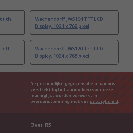
Touch
Wachendorff JWS104 TFT LCD
Display, 1024 x 768 pixel
 LCD
Wachendorff JWS120 TFT LCD
Display, 1024 x 768 pixel
De persoonlijke gegevens die u aan ons
verstrekt bij het aanmelden voor deze
mailinglijst worden verwerkt in
overeenstemming met ons
privacybeleid
.
Over RS