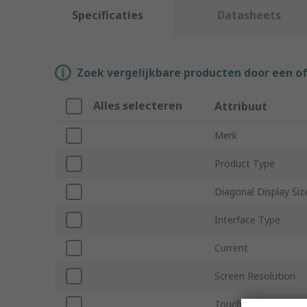
Specificaties
Datasheets
Zoek vergelijkbare producten door een o
Alles selecteren
Attribuut
Merk
Product Type
Diagonal Display Siz
Interface Type
Current
Screen Resolution
Touch Screen