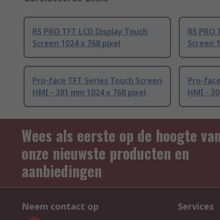
RS PRO TFT LCD Display Touch
RS PRO 
Screen 1024 x 768 pixel
Screen 1
Pro-face TFT Series Touch Screen
Pro-face
HMI - 381 mm 1024 x 768 pixel
HMI - 30
Wees als eerste op de hoogte va
onze nieuwste producten en
aanbiedingen
Neem contact op
Services