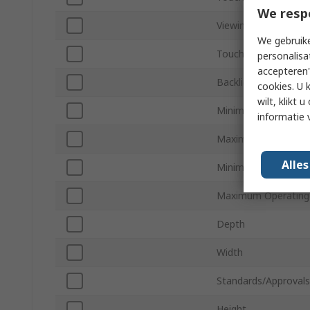
We resp
Viewing Area Dimen
We gebruike
Touch Screen Type
personalisa
accepteren"
Backlight Type
cookies. U 
wilt, klikt
Minimum Supply Vol
informatie 
Maximum Supply Vol
Alle
Minimum Operating
Maximum Operating
Depth
Width
Standards/Approvals
Height