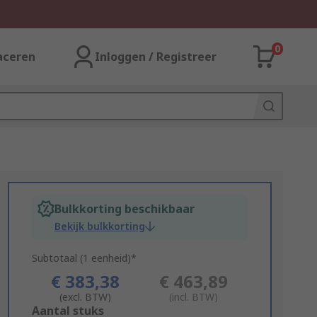
0
aceren
Inloggen / Registreer
Bulkkorting beschikbaar
Bekijk bulkkorting
Subtotaal (1 eenheid)*
€ 383,38
€ 463,89
(excl. BTW)
(incl. BTW)
Add
Aantal stuks