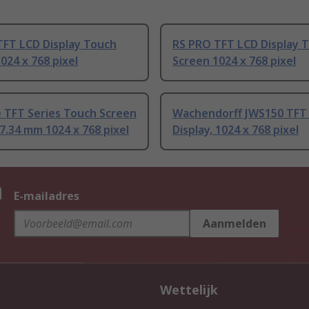
TFT LCD Display Touch
RS PRO TFT LCD Display 
024 x 768 pixel
Screen 1024 x 768 pixel
 TFT Series Touch Screen
Wachendorff JWS150 TFT
7.34 mm 1024 x 768 pixel
Display, 1024 x 768 pixel
n
E-mailadres
Aanmelden
Wettelijk