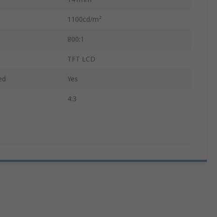
1100cd/m²
800:1
TFT LCD
ed
Yes
4:3